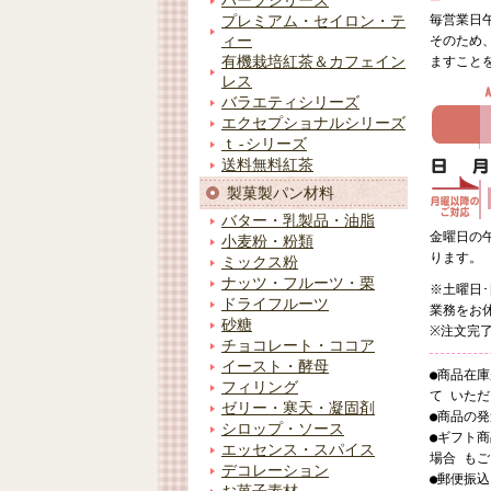
ハーブシリーズ
毎営業日
プレミアム・セイロン・テ
ィー
そのため
有機栽培紅茶＆カフェイン
ますこと
レス
バラエティシリーズ
エクセプショナルシリーズ
ｔ-シリーズ
送料無料紅茶
製菓製パン材料
バター・乳製品・油脂
金曜日の
小麦粉・粉類
ります。
ミックス粉
ナッツ・フルーツ・栗
※土曜日
ドライフルーツ
業務をお
砂糖
※注文完
チョコレート・ココア
イースト・酵母
●商品在
フィリング
て いた
ゼリー・寒天・凝固剤
●商品の
シロップ・ソース
●ギフト
エッセンス・スパイス
場合 も
デコレーション
●郵便振