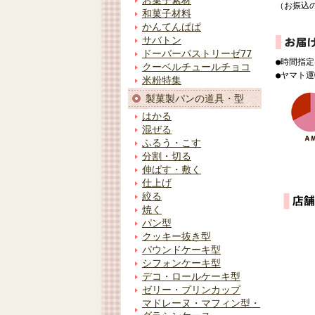
お菓子素材
（お振込
和菓子材料
かんてんぱぱ
サバトン
ドーバーパストリーゼ77
●時間指
クーベルチュールチョコ
●ヤマト
米粉特集
製菓製パンの道具・型
はかる
混ぜる
ふるう・こす
分割・切る
伸ばす・敷く
仕上げ
絞る
焼く
パン型
クッキー抜き型
パウンドケーキ型
シフォンケーキ型
デコ・ロールケーキ型
ゼリー・プリンカップ
マドレーヌ・マフィン型・