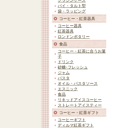
グラシンケース
パイ・タルト型
袋・ラッピング
コーヒー・紅茶器具
コーヒー器具
紅茶器具
ロンドンポタリー
食品
コーヒー・紅茶に合うお菓
子
ドリンク
砂糖･フレッシュ
ジャム
パスタ
オイル・パスタソース
エスニック
食品
リキッドアイスコーヒー
ストレートアイスティー
コーヒー・紅茶ギフト
コーヒーギフト
ディルマ紅茶ギフト