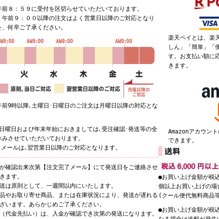
午前８：５９に受付を区切らせていただいております。
、午前９：００以降の注文はよく営業日以降のご対応となり
を、何卒ご了承ください。
楽天ペイとは、楽
しん」「簡単」「
す。お支払い額に
きます。
午前9時以降､土曜日･日曜日のご注文は月曜日以降の対応とな
･日曜日および年末年始におきましては､受注確認･発送等の全
Amazonアカウ
休みさせていただいております。
できます。
了メールは､翌営業日以降のご対応となります。
庫が確認出来次第【注文完了メール】にて発送日をご連絡させ
だきます。
●お買い上げ金額が税込
発送は原則として、一週間以内にいたします。
個以上お買い上げの場
商品やお取り寄せ商品、または在庫状況により、発送が遅れる
(クール便代無料商品
ございます。あらかじめご了承ください。
●お買い上げ金額が税込
込（代金先払い）は、入金が確認でき次第の発送になります。