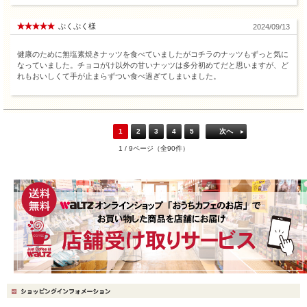
ぷくぷく様
2024/09/13
健康のために無塩素焼きナッツを食べていましたがコチラのナッツもずっと気に
なっていました。チョコがけ以外の甘いナッツは多分初めてだと思いますが、ど
れもおいしくて手が止まらずつい食べ過ぎてしまいました。
1
2
3
4
5
次へ
1 / 9ページ（全90件）