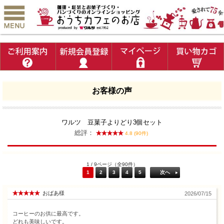
お客様の声
ワルツ 豆菓子よりどり3個セット
総評：
4.8 (90件)
1 / 9ページ（全90件）
1
2
3
4
5
次へ
おばあ様
2026/07/15
コーヒーのお供に最高です。
どれも美味しいです。