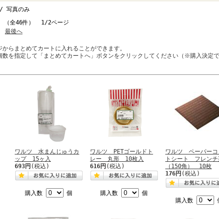
/ 写真のみ
件 （全46件） 1/2ページ
最後へ
ジからまとめてカートに入れることができます。
個数を指定して「まとめてカートへ」ボタンをクリックしてください（※購入決定
ワルツ 水まんじゅうカ
ワルツ PETゴールドト
ワルツ ペーパーコ
ップ 15ヶ入
レー 丸形 10枚入
トシート フレンチ
693円
(税込)
616円
(税込)
（150角） 10枚
176円
(税込)
購入数
個
購入数
個
購入数