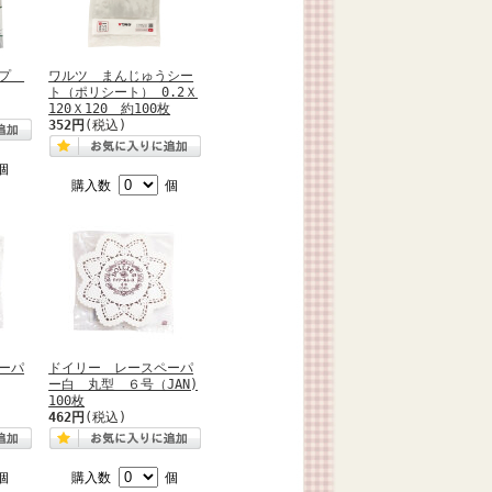
ップ
ワルツ まんじゅうシー
ト（ポリシート） 0.2Ｘ
120Ｘ120 約100枚
352円
(税込)
個
購入数
個
ーパ
ドイリー レースペーパ
ー白 丸型 ６号（JAN)
100枚
462円
(税込)
個
購入数
個