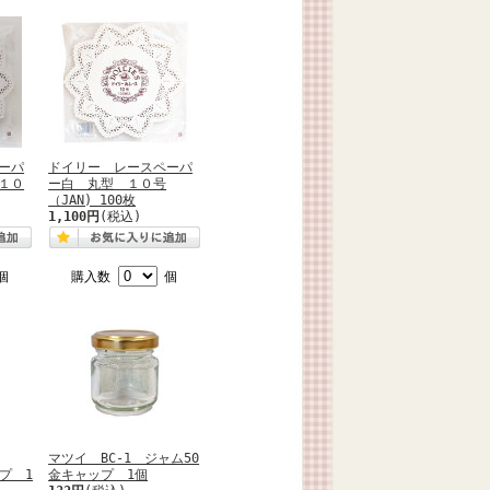
ーパ
ドイリー レースペーパ
１０
ー白 丸型 １０号
（JAN) 100枚
1,100円
(税込)
個
購入数
個
マツイ BC-1 ジャム50
ップ 1
金キャップ 1個