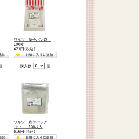
ワルツ 菓子パン袋
100枚
473円
(税込)
個
購入数
個
ワルツ 糊付パック
（中） 100枚入
616円
(税込)