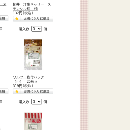
 ス
柳井 洋生キャリー ス
テンシル柄 #6
137円
(税込)
個
購入数
個
ワルツ 糊付パック
（小） 25枚入
319円
(税込)
個
購入数
個