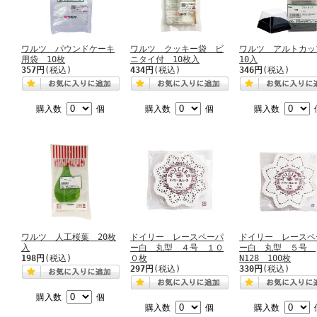
ワルツ パウンドケーキ
ワルツ クッキー袋 ビ
ワルツ アルトカ
用袋 10枚
ニタイ付 10枚入
10入
357円
(税込)
434円
(税込)
346円
(税込)
購入数
個
購入数
個
購入数
ワルツ 人工桜葉 20枚
ドイリー レースペーパ
ドイリー レースペ
入
ー白 丸型 ４号 １０
ー白 丸型 ５号
198円
(税込)
０枚
N128 100枚
297円
(税込)
330円
(税込)
購入数
個
購入数
個
購入数