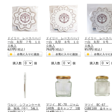
ドイリー レースペーパ
ドイリー レースペーパ
ドイリー レースペ
ー白 丸型 ７号 １０
ー白 丸型 ８号 １０
ー白 丸型 ９号 
０枚入
０枚入
０枚入
627円
(税込)
792円
(税込)
957円
(税込)
購入数
個
購入数
個
購入数
マツイ BC-70 ジャム
ワルツ シフォンケーキ
マツイ BC-67
140角 金キャップ 1個
袋 無地 (中) 5枚入
CUBE100 金キャ