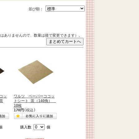
並び順：
ではありませんので、数量は後で変更できます）。
コッ
ワルツ ペーパーココッ
茶
トシート 茶（140角）
10枚
170円
(税込)
個
購入数
個