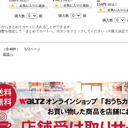
154円
(税込)
330円
(税込)
個
154円
(税込)
購入数
個
購入数
個
購入数
ジからまとめてカートに入れることができます。
個数を指定して「まとめてカートへ」ボタンをクリックしてください（※購入決定
件 （全46件） 1/2ページ
最後へ