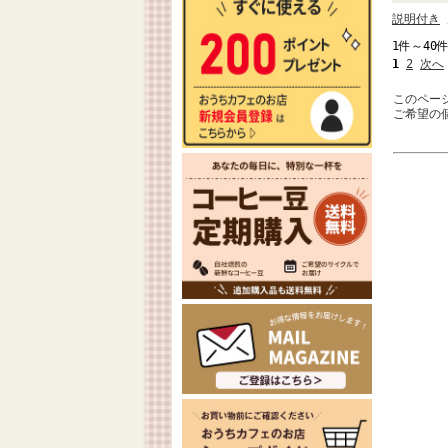
説明付き
1件～40
1
2
次へ
このペー
ご希望の