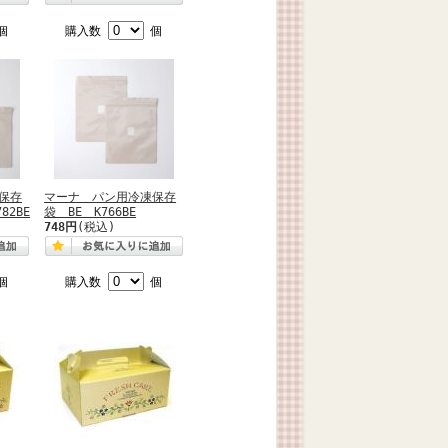
個
購入数
個
保存
マーナ パン用冷凍保存
82BE
袋 BE K766BE
748円
(税込)
個
購入数
個