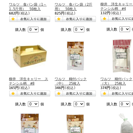
柳井 洋生キャリー
ワルツ 食パン袋（1～
ワルツ 食パン袋（2斤
テンシル柄 #4
1.5斤用） 50枚入
用） 50枚入
132円
(税込)
682円
(税込)
825円
(税込)
購入数
購入数
個
購入数
個
柳井 洋生キャリー ス
ワルツ 糊付パック
ワルツ 糊付パック
テンシル柄 #8
（中） 25枚入
（大） 25枚入
165円
(税込)
346円
(税込)
374円
(税込)
購入数
個
購入数
個
購入数