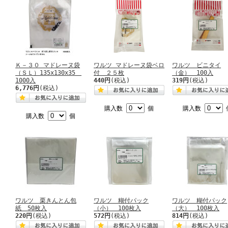
Ｋ－３０ マドレーヌ袋
ワルツ マドレーヌ袋ベロ
ワルツ ビニタイ
（ＳＬ）135x130x35
付 ２５枚
（金） 100入
1000入
440円
(税込)
319円
(税込)
6,776円
(税込)
購入数
個
購入数
購入数
個
ワルツ 栗きんとん包
ワルツ 糊付パック
ワルツ 糊付パック
紙 50枚入
（小） 100枚入
（大） 100枚入
220円
(税込)
572円
(税込)
814円
(税込)