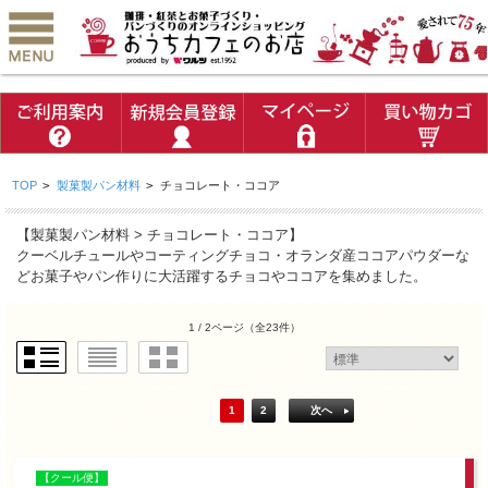
TOP
>
製菓製パン材料
>
チョコレート・ココア
【製菓製パン材料 > チョコレート・ココア】
クーベルチュールやコーティングチョコ・オランダ産ココアパウダーな
どお菓子やパン作りに大活躍するチョコやココアを集めました。
1 / 2ページ
（全23件）
1
2
次へ
【クール便】