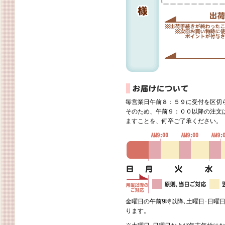
毎営業日午前８：５９に受付を区切
そのため、午前９：００以降の注文
ますことを、何卒ご了承ください。
金曜日の午前9時以降､土曜日･日曜
ります。