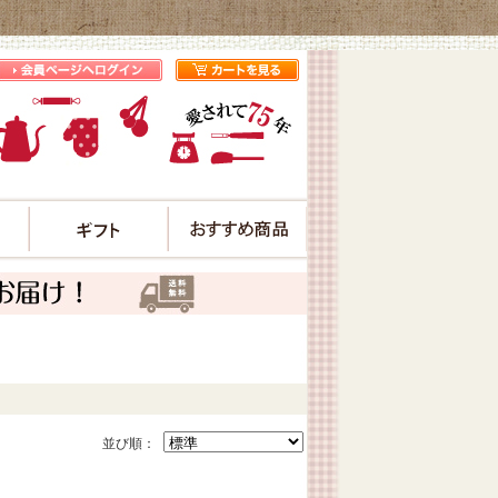
プ
並び順：