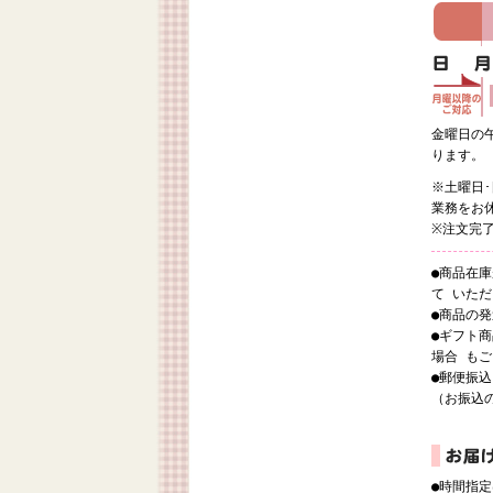
金曜日の
ります。
※土曜日
業務をお
※注文完
●商品在
て いた
●商品の
●ギフト
場合 も
●郵便振
（お振込
●時間指