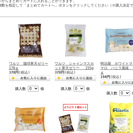
ジからまとめてカートに入れることができます。
個数を指定して「まとめてカートへ」ボタンをクリックしてください（※購入決定
ワルツ 珈琲寒天ゼリー
ワルツ シャインマスカ
明治屋 ホワイトマ
170ｇ
ット寒天ゼリー 155g
マロ バニラ風味 
378円
(税込)
378円
(税込)
ｇ
194円
(税込)
購入数
個
購入数
個
購入数