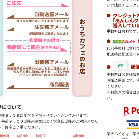
い方法にチェック
手数料は無料です
代引手数料は無料
配送時に配送員へ
手数料はお客様負
お振込用紙にて、
ください。
※お急ぎの場合は
い。
午前８：５９に受付を区切らせていただいております。
、午前９：００以降の注文はよく営業日以降のご対応となり
を、何卒ご了承ください。
楽天ペイとは、楽