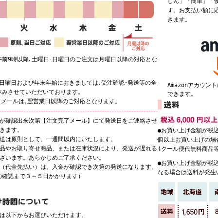
しん」「簡単」「
す。お支払い額に
きます。
午前9時以降､土曜日･日曜日のご注文は月曜日以降の対応とな
･日曜日および年末年始におきましては､受注確認･発送等の全
Amazonアカウ
休みさせていただいております。
できます。
了メールは､翌営業日以降のご対応となります。
庫が確認出来次第【注文完了メール】にて発送日をご連絡させ
だきます。
●お買い上げ金額が税込
発送は原則として、一週間以内にいたします。
個以上お買い上げの場
商品やお取り寄せ商品、または在庫状況により、発送が遅れる
(クール便代無料商品
ございます。あらかじめご了承ください。
●お買い上げ金額が税込
込（代金先払い）は、入金が確認でき次第の発送になります。
なる場合は送料が発生
の確認まで３～５日かかります）
定は以下からお選びいただけます。