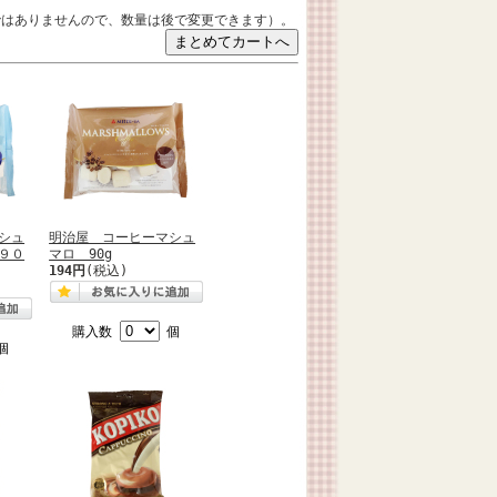
ではありませんので、数量は後で変更できます）。
シュ
明治屋 コーヒーマシュ
９０
マロ 90g
194円
(税込)
購入数
個
個