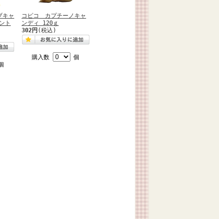
ブキャ
コピコ カプチーノキャ
ント
ンディ 120ｇ
302円
(税込)
購入数
個
個