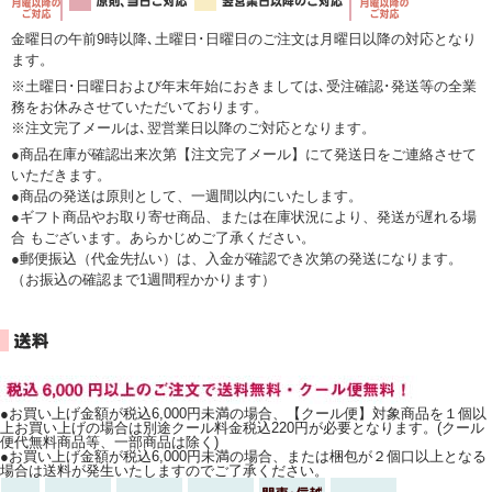
金曜日の午前9時以降､土曜日･日曜日のご注文は月曜日以降の対応となり
ます。
※土曜日･日曜日および年末年始におきましては､受注確認･発送等の全業
務をお休みさせていただいております。
※注文完了メールは､翌営業日以降のご対応となります。
●商品在庫が確認出来次第【注文完了メール】にて発送日をご連絡させて
いただきます。
●商品の発送は原則として、一週間以内にいたします。
●ギフト商品やお取り寄せ商品、または在庫状況により、発送が遅れる場
合 もございます。あらかじめご了承ください。
●郵便振込（代金先払い）は、入金が確認でき次第の発送になります。
（お振込の確認まで1週間程かかります）
●お買い上げ金額が税込6,000円未満の場合、【クール便】対象商品を１個以
上お買い上げの場合は別途クール料金税込220円が必要となります。(クール
便代無料商品等、一部商品は除く)
●お買い上げ金額が税込6,000円未満の場合、または梱包が２個口以上となる
場合は送料が発生いたしますのでご了承ください。