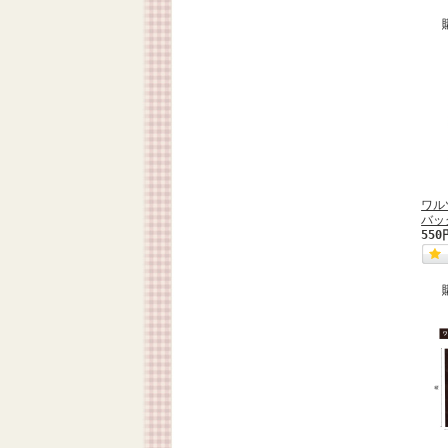
ワル
バッ
550