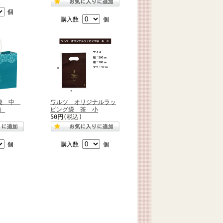
個
購入数
個
げ袋 中
ワルツ オリジナルラッ
0）
ピング袋 茶 小
50円
(税込)
個
購入数
個