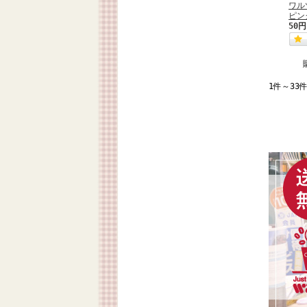
ワル
ピン
50円
1件～33