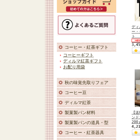
ディ
ー・
ト 
3,4
コーヒー・紅茶ギフト
コーヒーギフト
ディルマ紅茶ギフト
お配り用袋
秋の味覚先取りフェア
コーヒー豆
ディルマ紅茶
製菓製パン材料
【送
ンド
200
製菓製パンの道具・型
4,2
コーヒー・紅茶器具