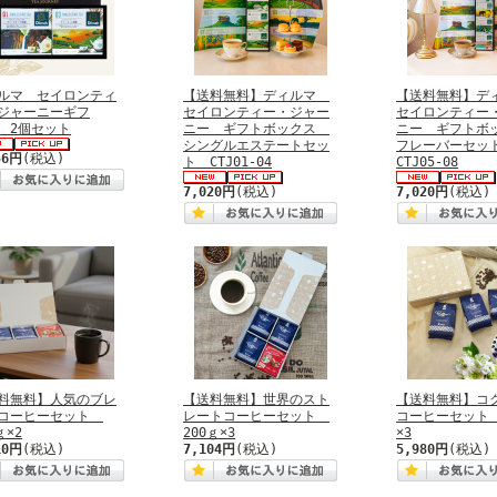
ルマ セイロンティ
【送料無料】ディルマ
【送料無料】
ジャーニーギフ
セイロンティー・ジャー
セイロンティー
2個セット
ニー ギフトボックス
ニー ギフト
シングルエステートセッ
フレーバーセ
56円
(税込)
ト CTJ01-04
CTJ05-08
7,020円
(税込)
7,020円
(税込)
料無料】人気のブレ
【送料無料】世界のスト
【送料無料】コ
コーヒーセット
レートコーヒーセット
コーヒーセット 
ｇ×2
200ｇ×3
×3
10円
(税込)
7,104円
(税込)
5,980円
(税込)