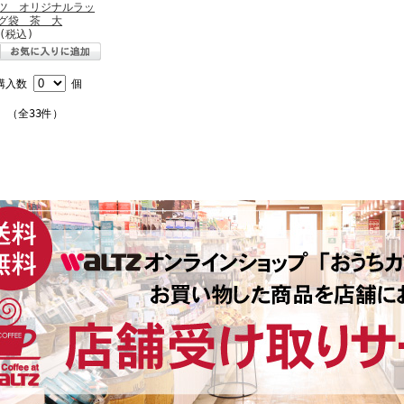
ツ オリジナルラッ
グ袋 茶 大
(税込)
購入数
個
件 （全33件）