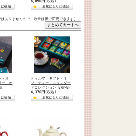
6,890円
(税込)
ではありませんので、数量は後で変更できます）。
ト・オ
ディルマ ギフト・オ
ラー・オ
ブ・ティー スタンダー
種
ドコレクション 8種×8P
4,370円
(税込)