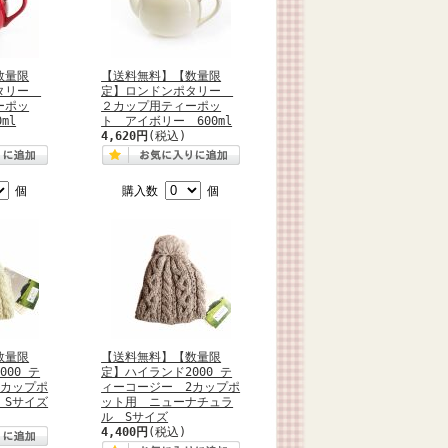
数量限
【送料無料】【数量限
ポタリー
定】ロンドンポタリー
ーポッ
２カップ用ティーポッ
ml
ト アイボリー 600ml
4,620円
(税込)
個
購入数
個
数量限
【送料無料】【数量限
00 テ
定】ハイランド2000 テ
2カップポ
ィーコージー 2カップポ
 Sサイズ
ット用 ニューナチュラ
ル Sサイズ
4,400円
(税込)