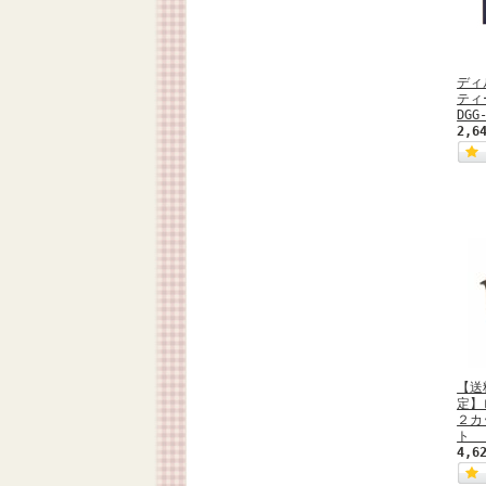
ディ
ティ
DGG
2,6
【送
定】
２カ
ト 
4,6