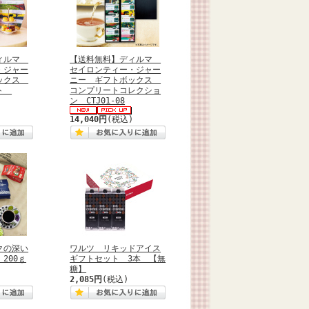
ディルマ
【送料無料】ディルマ
・ジャー
セイロンティー・ジャー
ボックス
ニー ギフトボックス
ット
コンプリートコレクショ
ン CTJ01-08
14,040円
(税込)
クの深い
ワルツ リキッドアイス
200ｇ
ギフトセット 3本 【無
糖】
2,085円
(税込)