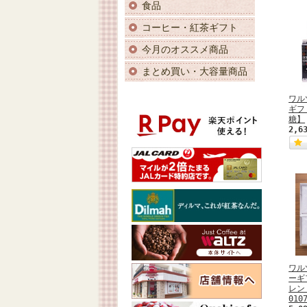
食品
コーヒー・紅茶ギフト
今月のオススメ商品
まとめ買い・大容量商品
ワル
ギフ
糖】
2,6
ワル
ーギ
レン
010