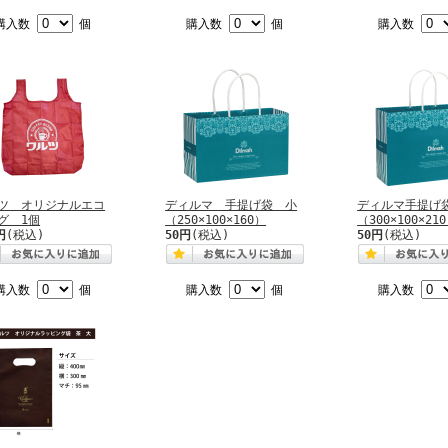
購入数
個
購入数
個
購入数
ツ オリジナルエコ
ディルマ 手提げ袋 小
ディルマ手提
グ 1個
（250×100×160）
（300×100×21
円
(税込)
50円
(税込)
50円
(税込)
購入数
個
購入数
個
購入数