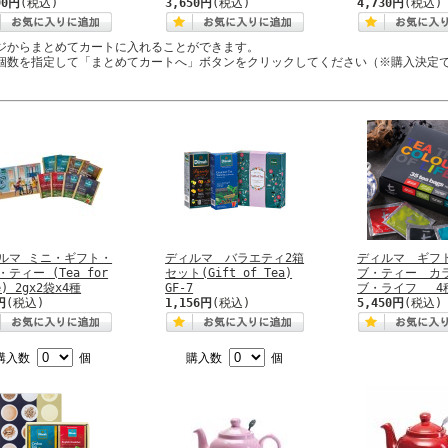
90円
(税込)
3,650円
(税込)
4,730円
(税込)
ジからまとめてカートに入れることができます。
個数を指定して「まとめてカートへ」ボタンをクリックしてください（※購入決定
ルマ ミニ・ギフト・
ディルマ バラエティ2箱
ディルマ ギフ
・ティー (Tea for
セット(Gift of Tea)
ブ・ティー カ
e) 2gx2袋x4種
GF-7
ブ・ライフ 4
円
(税込)
1,156円
(税込)
5,450円
(税込)
購入数
個
購入数
個