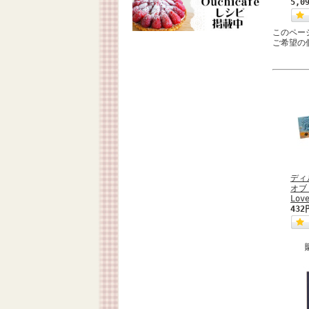
5,0
このペー
ご希望の
ディ
オブ
Lov
432