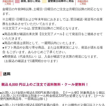
金曜日の午前9時以降､土曜日･日曜日のご注文は月曜日以降の対応となり
ます。
※土曜日･日曜日および年末年始におきましては､受注確認･発送等の全業
務をお休みさせていただいております。
※注文完了メールは､翌営業日以降のご対応となります。
●商品在庫が確認出来次第【注文完了メール】にて発送日をご連絡させて
いただきます。
●商品の発送は原則として、一週間以内にいたします。
●ギフト商品やお取り寄せ商品、または在庫状況により、発送が遅れる場
合 もございます。あらかじめご了承ください。
●郵便振込（代金先払い）は、入金が確認でき次第の発送になります。
（お振込の確認まで1週間程かかります）
●お買い上げ金額が税込6,000円未満の場合、【クール便】対象商品を１個以
上お買い上げの場合は別途クール料金税込220円が必要となります。(クール
便代無料商品等、一部商品は除く)
●お買い上げ金額が税込6,000円未満の場合、または梱包が２個口以上となる