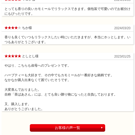
とっても香りの良いカモミールでリラックスできます。個包装で可愛いのでお裾分け
にもぴったりです。
ちか様
2024/03/20
香りも良くていつもリラックスしたい時にいただきますが、本当にホッとします。い
つもありがとうございます。
としとし様
2023/01/25
やはり、こちらも叔母へのプレゼントです。
ハーブティーも大好きで、その中でもカモミールが一番好きな銘柄です。
なかなか購入出来なくて困ていたそうです。
大変喜んでおりました。
自称「茶ばあさん」には、とても良い贈り物になったと自負しております。
又、購入します。
ありがとうございました。
お客様の声一覧