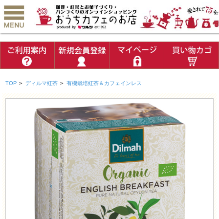
TOP
>
ディルマ紅茶
>
有機栽培紅茶＆カフェインレス