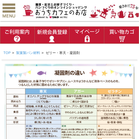
TOP
>
製菓製パン材料
>
ゼリー・寒天・凝固剤