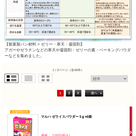
【製菓製パン材料 > ゼリー・寒天・凝固剤】
アガーやゼラチンなどの寒天や凝固剤・ゼリーの素・ベーキングパウダ
ーなどを集めました。
1 / 3ページ
（全48件）
1
2
3
次へ
店舗受取OK
マルハ ゼライスパウダー 5ｇ×6袋
価格： 216円(税込)