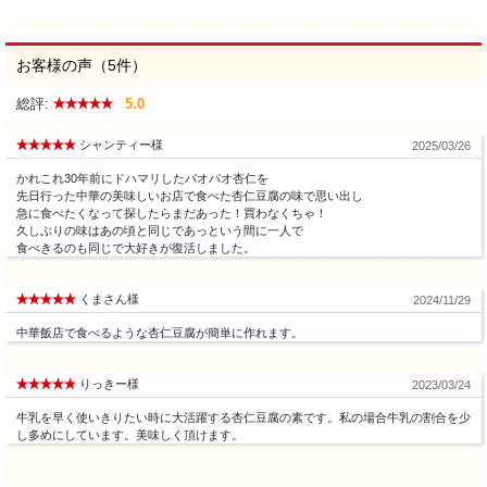
お客様の声（5件）
総評:
5.0
シャンティー様
2025/03/26
かれこれ30年前にドハマリしたパオパオ杏仁を
先日行った中華の美味しいお店で食べた杏仁豆腐の味で思い出し
急に食べたくなって探したらまだあった！買わなくちゃ！
久しぶりの味はあの頃と同じであっという間に一人で
食べきるのも同じで大好きが復活しました。
くまさん様
2024/11/29
中華飯店で食べるような杏仁豆腐が簡単に作れます。
りっきー様
2023/03/24
牛乳を早く使いきりたい時に大活躍する杏仁豆腐の素です。私の場合牛乳の割合を少
し多めにしています。美味しく頂けます。