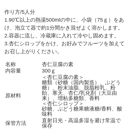
作り方/5人分
1.90℃以上の熱湯500mlの中に、小袋（75ｇ）をあ
け、泡立て器で約1分間かき混ぜよく溶かします。
2.容器に流し、冷蔵庫に入れて冷やし固めます。
3.杏仁シロップをかけ、お好みでフルーツを加えて
お召し上がりください。
名称
杏仁豆腐の素
内容量
300ｇ
＜杏仁豆腐の素＞
糖類（砂糖（国内製造）、ぶどう
糖）、粉末油脂、脱脂粉乳、粉
飴、寒天、杏仁/乳化剤（大豆由
原材料
来）、増粘多糖類、香料
＜杏仁シロップ＞
砂糖、ぶどう糖果糖液糖/香料、酸
味料
直射日光・高温多湿を避け常温で
保管方法
保存