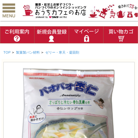
TOP
>
製菓製パン材料
>
ゼリー・寒天・凝固剤