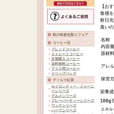
【おす
食感を
射日光
臭いの
秋の味覚先取りフェア
名称
コーヒー豆
内容
ブレンドコーヒー
原材
ストレートコーヒー
定期購入コーヒー
送料無料コーヒー
アレ
アイス用コーヒー
ドリップバッグ
保管
ディルマ紅茶
セイロンティー・ジャーニ
栄養成
ーシリーズ
グルメシリーズ
100
フレーバーティーシリーズ
ワッテシリーズ
エネル
ハーブシリーズ