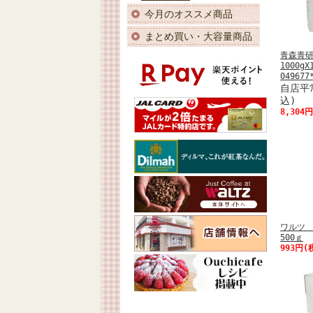
今月のオススメ商品
まとめ買い・大容量商品
青森青
1000g
049677
自店平常
込)
8,304
ワルツ
500ｇ
993円(