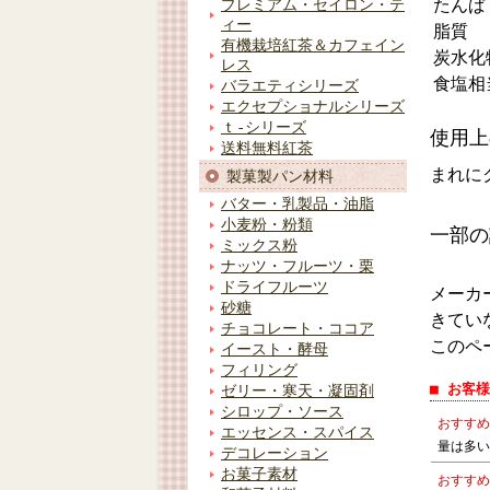
たんぱ
プレミアム・セイロン・テ
ィー
脂質
有機栽培紅茶＆カフェイン
炭水化
レス
食塩相
バラエティシリーズ
エクセプショナルシリーズ
ｔ-シリーズ
使用上
送料無料紅茶
まれに
製菓製パン材料
バター・乳製品・油脂
小麦粉・粉類
一部の
ミックス粉
ナッツ・フルーツ・栗
ドライフルーツ
メーカ
砂糖
きてい
チョコレート・ココア
このペ
イースト・酵母
フィリング
■ お客
ゼリー・寒天・凝固剤
シロップ・ソース
おすすめ
エッセンス・スパイス
量は多い
デコレーション
お菓子素材
おすすめ