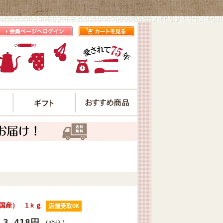
プ
国産） 1ｋｇ
店舗受取OK
3,418円