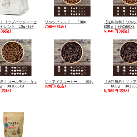
 ドリップバッグコーヒ
ワルツブレンド 100g
【送料無料】ワル
セレント 10g×10P
756円(税込)
800ｇ｜003560X8
円(税込)
6,048円(税込)
無料】ゴールデン・カッ
ザ・アイスコーヒー 100g
【送料無料】ザ・ア
ｇ｜003666X8
820円(税込)
ー 800ｇ｜001300
円(税込)
6,560円(税込)