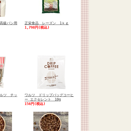
高級パン用
正栄食品 レーズン 1ｋｇ
1,798円(税込)
ルツ チッ
ワルツ ドリップバッグコーヒ
ー エクセレント 10g
156円(税込)