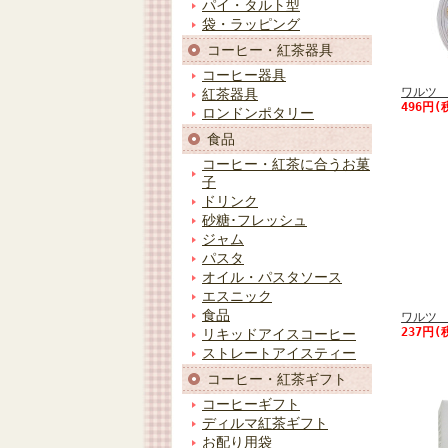
パイ・タルト型
袋・ラッピング
コーヒー・紅茶器具
コーヒー器具
ワルツ 
紅茶器具
496円(
ロンドンポタリー
食品
コーヒー・紅茶に合うお菓
子
ドリンク
砂糖･フレッシュ
ジャム
パスタ
オイル・パスタソース
エスニック
食品
ワルツ 
237円(
リキッドアイスコーヒー
ストレートアイスティー
コーヒー・紅茶ギフト
コーヒーギフト
ディルマ紅茶ギフト
お配り用袋