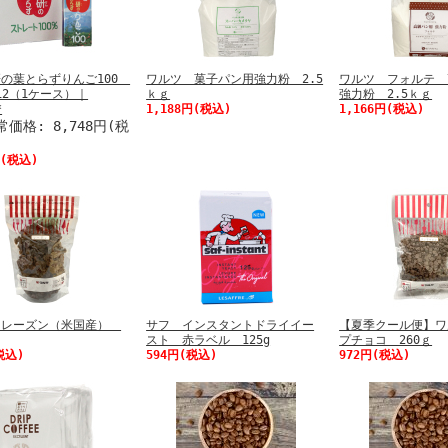
研の葉とらずりんご100
ワルツ 菓子パン用強力粉 2.5
ワルツ フォルテ 
X12（1ケース）｜
ｋｇ
強力粉 2.5ｋｇ
*
1,188円(税込)
1,166円(税込)
価格: 8,748円(税
円(税込)
 レーズン（米国産）
サフ インスタントドライイー
【夏季クール便】ワ
スト 赤ラベル 125g
プチョコ 260ｇ
税込)
594円(税込)
972円(税込)