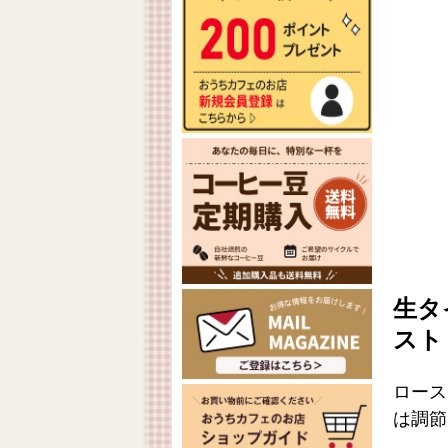
生タ
スト
ロース
は調節