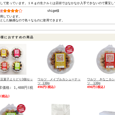
して使っています。１Ｋｇの生クルミは店頭ではなかなか入手できないので重宝し
shige様
度
用しています。
とした触感なので色々なものに使用できます。
客様におすすめの商品
豆菓子よりどり3個セッ
ワルツ メイプルカシューナッ
ワルツ きなこカシ
ツ 130g
ツ 130g
496円(税込)
496円(税込)
価格: 1,488円(税
円(税込)