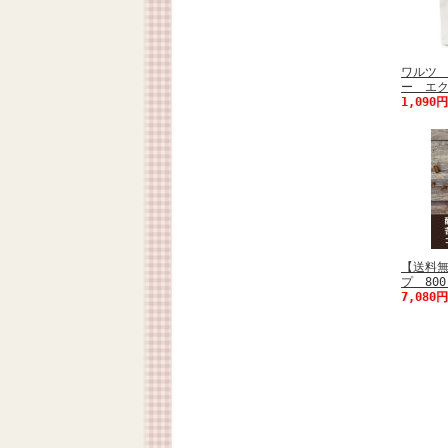
ワルツ
ー エク
1,090
【送料
プ 800
7,080