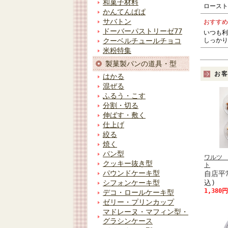
和菓子材料
ロースト
かんてんぱぱ
サバトン
おすすめ
ドーバーパストリーゼ77
いつも利
しっかり
クーベルチュールチョコ
米粉特集
製菓製パンの道具・型
お
はかる
混ぜる
ふるう・こす
分割・切る
伸ばす・敷く
仕上げ
絞る
焼く
パン型
ワルツ 
クッキー抜き型
ト
パウンドケーキ型
自店平常
込)
シフォンケーキ型
1,380
デコ・ロールケーキ型
ゼリー・プリンカップ
マドレーヌ・マフィン型・
グラシンケース