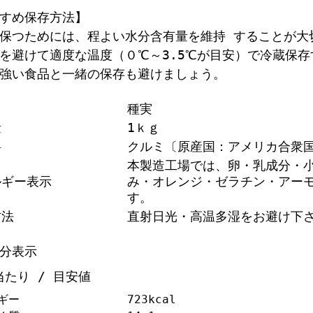
すめ保存方法】
保つためには、程よい水分含有量を維持 することが大
を避けて適度な温度（０℃～3.5℃が目安）で冷蔵保存
強い食品と一緒の保存も避けましょう。
種実
量
1ｋｇ
料
クルミ〔原産国：アメリカ合衆
本製造工場では、卵・乳成分・
ルギー表示
み・オレンジ・ゼラチン・アー
す。
方法
直射日光・高温多湿をお避け下
分表示
g当たり / 目安値
ギー
723kcal