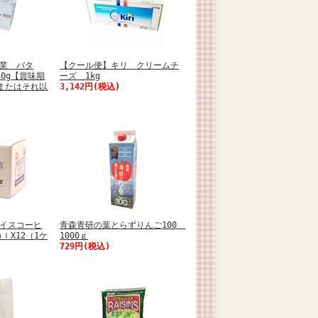
業 バタ
【クール便】キリ クリームチ
0g【賞味期
ーズ 1kg
日またはそれ以
3,142円(税込)
イスコーヒ
青森青研の葉とらずりんご100
ｌX12（1ケ
1000ｇ
729円(税込)