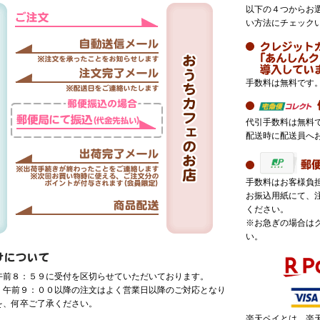
以下の４つからお
い方法にチェック
手数料は無料です
代引手数料は無料
配送時に配送員へ
手数料はお客様負
お振込用紙にて、
ください。
※お急ぎの場合は
い。
午前８：５９に受付を区切らせていただいております。
、午前９：００以降の注文はよく営業日以降のご対応となり
を、何卒ご了承ください。
楽天ペイとは、楽