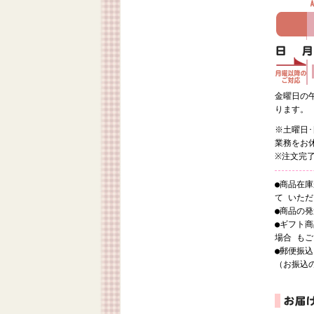
金曜日の
ります。
※土曜日
業務をお
※注文完
●商品在
て いた
●商品の
●ギフト
場合 も
●郵便振
（お振込