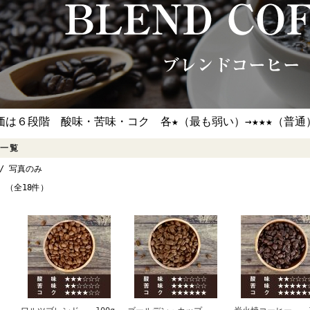
価は６段階 酸味・苦味・コク 各★（最も弱い）→★★★（普通）
一覧
/ 写真のみ
件 （全18件）