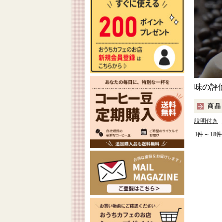
味の評
商品
説明付き
1件～18