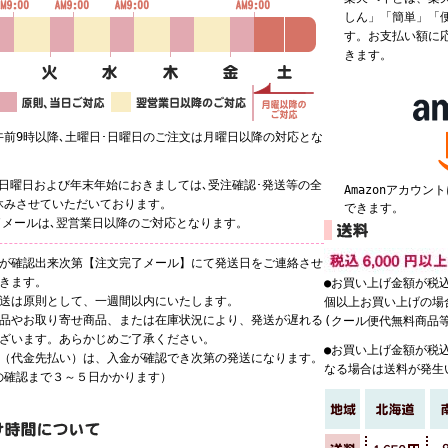
しん」「簡単」「
す。お支払い額に
きます。
午前9時以降､土曜日･日曜日のご注文は月曜日以降の対応とな
･日曜日および年末年始におきましては､受注確認･発送等の全
Amazonアカウ
休みさせていただいております。
できます。
了メールは､翌営業日以降のご対応となります。
庫が確認出来次第【注文完了メール】にて発送日をご連絡させ
だきます。
●お買い上げ金額が税込
発送は原則として、一週間以内にいたします。
個以上お買い上げの場
商品やお取り寄せ商品、または在庫状況により、発送が遅れる
(クール便代無料商品
ございます。あらかじめご了承ください。
●お買い上げ金額が税込
込（代金先払い）は、入金が確認でき次第の発送になります。
なる場合は送料が発生
の確認まで３～５日かかります）