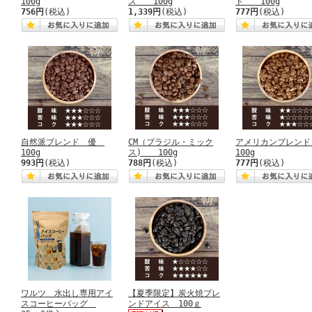
100g
ス 100g
ド 100g
756円
(税込)
1,339円
(税込)
777円
(税込)
自然派ブレンド 優
CM（ブラジル・ミック
アメリカンブレ
100g
ス) 100g
100g
993円
(税込)
788円
(税込)
777円
(税込)
ワルツ 水出し専用アイ
【夏季限定】炭火焼ブレ
スコーヒーバッグ
ンドアイス 100ｇ