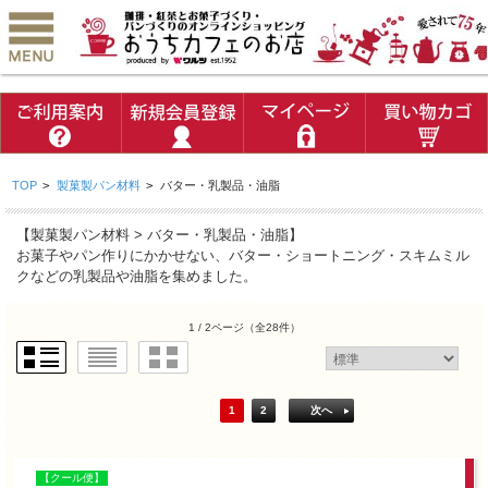
TOP
>
製菓製パン材料
>
バター・乳製品・油脂
【製菓製パン材料 > バター・乳製品・油脂】
お菓子やパン作りにかかせない、バター・ショートニング・スキムミル
クなどの乳製品や油脂を集めました。
1 / 2ページ
（全28件）
1
2
次へ
【クール便】