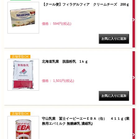
【クール便】フィラデルフィア クリームチーズ 200ｇ
価格： 594円(税込)
店舗受取OK
北海道乳業 脱脂粉乳 1ｋｇ
価格： 1,501円(税込)
店舗受取OK
守山乳業 冨士イービーエーＥＢＡ（缶） ４１１ｇ (業
務用エバミルク 無糖練乳 濃縮乳)