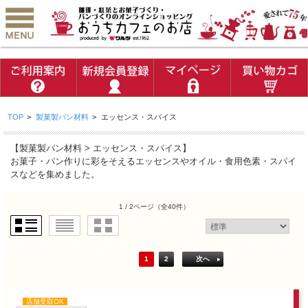
TOP
>
製菓製パン材料
>
エッセンス・スパイス
【製菓製パン材料 > エッセンス・スパイス】
お菓子・パン作りに彩をそえるエッセンスやオイル・食用色素・スパイ
スなどを集めました。
1 / 2ページ
（全40件）
1
2
次へ
店舗受取OK