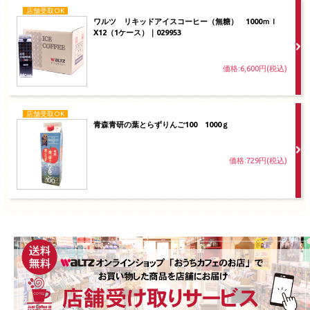
店舗受取OK
ワルツ リキッドアイスコーヒー（無糖） 1000ｍｌ
X12（1ケース）｜029953
価格:6,600円(税込)
店舗受取OK
青森青研の葉とらずりんご100 1000ｇ
価格:729円(税込)