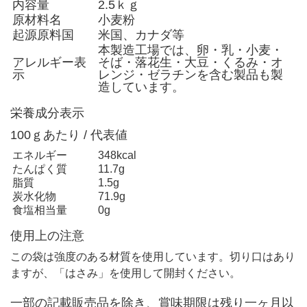
内容量
2.5ｋｇ
原材料名
小麦粉
起源原料国
米国、カナダ等
本製造工場では、卵・乳・小麦・
アレルギー表
そば・落花生・大豆・くるみ・オ
示
レンジ・ゼラチンを含む製品も製
造しています。
栄養成分表示
100ｇあたり / 代表値
エネルギー
348kcal
たんぱく質
11.7g
脂質
1.5g
炭水化物
71.9g
食塩相当量
0g
使用上の注意
この袋は強度のある材質を使用しています。切り口はあり
ますが、「はさみ」を使用して開封ください。
一部の記載販売品を除き、賞味期限は残り一ヶ月以