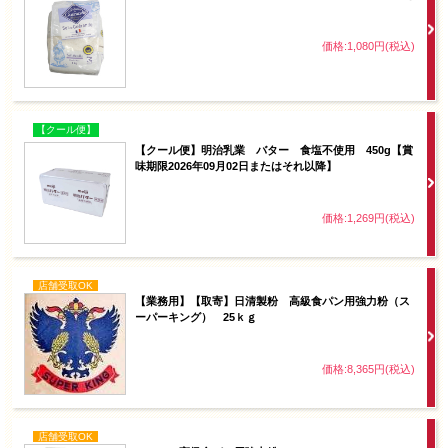
価格:1,080円(税込)
【クール便】
【クール便】明治乳業 バター 食塩不使用 450g【賞
味期限2026年09月02日またはそれ以降】
価格:1,269円(税込)
店舗受取OK
【業務用】【取寄】日清製粉 高級食パン用強力粉（ス
ーパーキング） 25ｋｇ
価格:8,365円(税込)
店舗受取OK