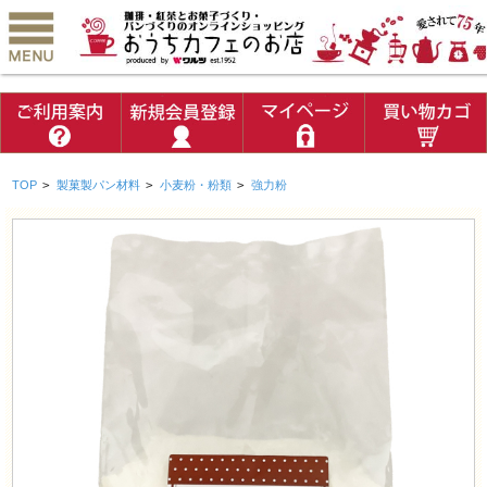
TOP
>
製菓製パン材料
>
小麦粉・粉類
>
強力粉