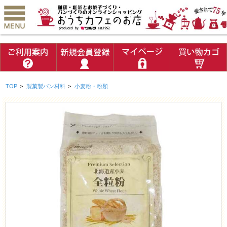
TOP
>
製菓製パン材料
>
小麦粉・粉類