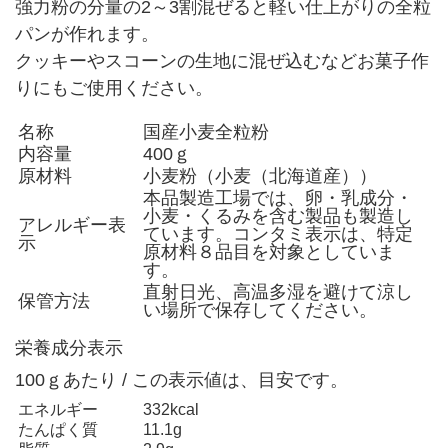
強力粉の分量の2～3割混ぜると軽い仕上がりの全粒
パンが作れます。
クッキーやスコーンの生地に混ぜ込むなどお菓子作
りにもご使用ください。
名称
国産小麦全粒粉
内容量
400ｇ
原材料
小麦粉（小麦（北海道産））
本品製造工場では、卵・乳成分・
小麦・くるみを含む製品も製造し
アレルギー表
ています。コンタミ表示は、特定
示
原材料８品目を対象としていま
す。
直射日光、高温多湿を避けて涼し
保管方法
い場所で保存してください。
栄養成分表示
100ｇあたり / この表示値は、目安です。
エネルギー
332kcal
たんぱく質
11.1g