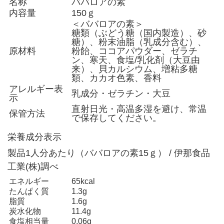
名称
ババロアの素
内容量
150ｇ
＜ババロアの素＞
糖類（ぶどう糖（国内製造）、砂
糖）、粉末油脂（乳成分含む）、
原材料
粉飴、ココアパウダー、ゼラチ
ン、寒天、食塩/乳化剤（大豆由
来）、貝カルシウム、増粘多糖
類、カカオ色素、香料
アレルギー表
乳成分・ゼラチン・大豆
示
直射日光・高温多湿を避け、常温
保管方法
で保存してください。
栄養成分表示
製品1人分あたり（ババロアの素15ｇ） / 伊那食品
工業(株)調べ
エネルギー
65kcal
たんぱく質
1.3g
脂質
1.6g
炭水化物
11.4g
食塩相当量
0.06g