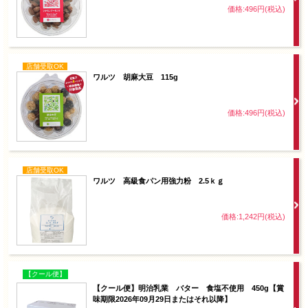
価格:496円(税込)
店舗受取OK
ワルツ 胡麻大豆 115g
価格:496円(税込)
店舗受取OK
ワルツ 高級食パン用強力粉 2.5ｋｇ
価格:1,242円(税込)
【クール便】
【クール便】明治乳業 バター 食塩不使用 450g【賞
味期限2026年09月29日またはそれ以降】