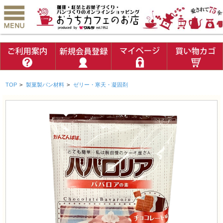
TOP
>
製菓製パン材料
>
ゼリー・寒天・凝固剤