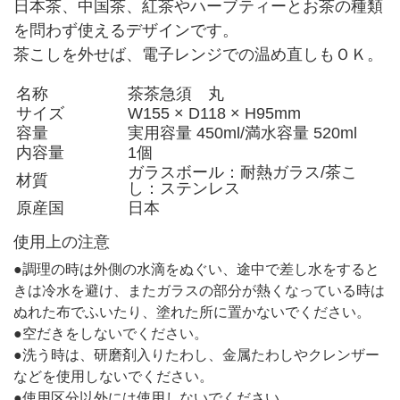
日本茶、中国茶、紅茶やハーブティーとお茶の種類
を問わず使えるデザインです。
茶こしを外せば、電子レンジでの温め直しもＯＫ。
名称
茶茶急須 丸
サイズ
W155 × D118 × H95mm
容量
実用容量 450ml/満水容量 520ml
内容量
1個
ガラスボール：耐熱ガラス/茶こ
材質
し：ステンレス
原産国
日本
使用上の注意
●調理の時は外側の水滴をぬぐい、途中で差し水をすると
きは冷水を避け、またガラスの部分が熱くなっている時は
ぬれた布でふいたり、塗れた所に置かないでください。
●空だきをしないでください。
●洗う時は、研磨剤入りたわし、金属たわしやクレンザー
などを使用しないでください。
●使用区分以外には使用しないでください。