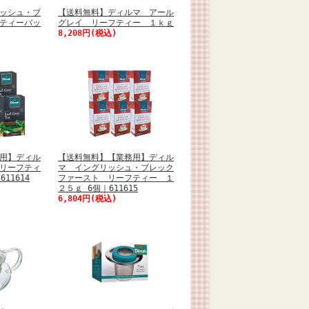
ッシュ・ブ
【送料無料】ディルマ アール
ティーバッ
グレイ リーフティー １ｋｇ
8,208円(税込)
用】ディル
【送料無料】【業務用】ディル
リーフティ
マ イングリッシュ・ブレック
11614
ファースト リーフティー １
２５ｇ 6個｜611615
6,804円(税込)