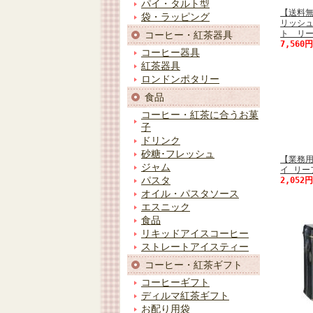
パイ・タルト型
【送料
袋・ラッピング
リッシ
ト リ
コーヒー・紅茶器具
7,560
コーヒー器具
紅茶器具
ロンドンポタリー
食品
コーヒー・紅茶に合うお菓
子
ドリンク
砂糖･フレッシュ
【業務用
ジャム
イ リー
パスタ
2,052
オイル・パスタソース
エスニック
食品
リキッドアイスコーヒー
ストレートアイスティー
コーヒー・紅茶ギフト
コーヒーギフト
ディルマ紅茶ギフト
お配り用袋