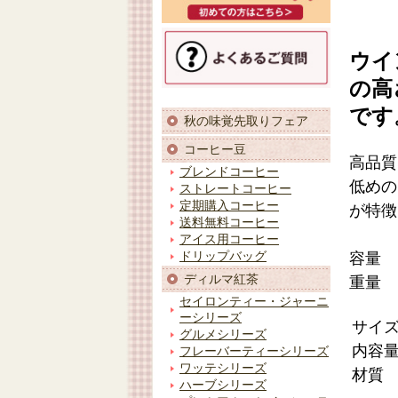
ウイ
の高
です
秋の味覚先取りフェア
コーヒー豆
高品質
ブレンドコーヒー
低めの
ストレートコーヒー
定期購入コーヒー
が特徴
送料無料コーヒー
アイス用コーヒー
容量 6
ドリップバッグ
ディルマ紅茶
重量 
セイロンティー・ジャーニ
ーシリーズ
サイ
グルメシリーズ
内容
フレーバーティーシリーズ
ワッテシリーズ
材質
ハーブシリーズ