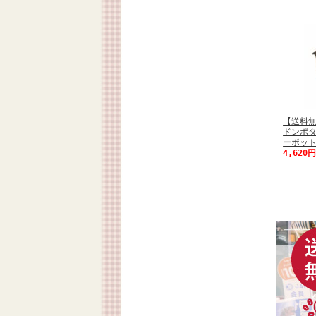
【送料
ドンポ
ーポット
4,620