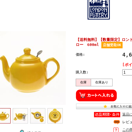
【送料無料】【数量限定】ロン
ロー 600ml
店舗受取OK
4,
価格:
[ポ
購入数:
在庫
在庫あり
返品
レビ
この