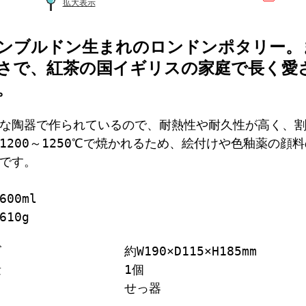
拡大表示
ンブルドン生まれのロンドンポタリー。
さで、紅茶の国イギリスの家庭で長く愛
。
な陶器で作られているので、耐熱性や耐久性が高く、
1200～1250℃で焼かれるため、絵付けや色釉薬の顔
です。
00ml
610g
ズ
約W190×D115×H185mm
量
1個
せっ器