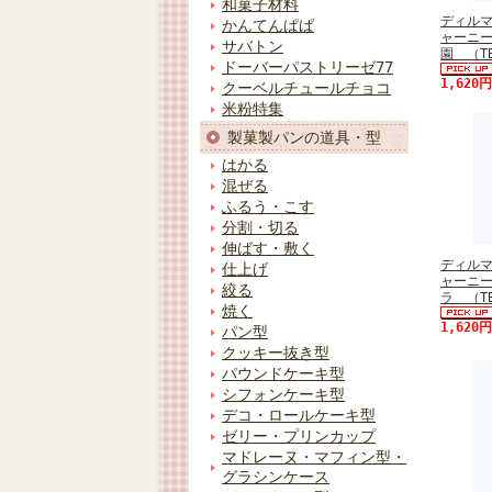
和菓子材料
ディル
かんてんぱぱ
ャーニ
サバトン
園 （T
ドーバーパストリーゼ77
1,620
クーベルチュールチョコ
米粉特集
製菓製パンの道具・型
はかる
混ぜる
ふるう・こす
分割・切る
伸ばす・敷く
ディル
仕上げ
ャーニ
絞る
ラ （T
焼く
1,620
パン型
クッキー抜き型
パウンドケーキ型
シフォンケーキ型
デコ・ロールケーキ型
ゼリー・プリンカップ
マドレーヌ・マフィン型・
グラシンケース