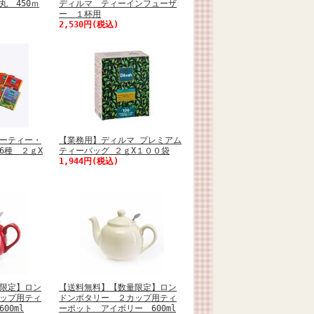
丸 450ｍ
ディルマ ティーインフューザ
ー １杯用
2,530円(税込)
ーティー・
【業務用】ディルマ プレミアム
6種 ２ｇX
ティーバッグ ２ｇX１００袋
1,944円(税込)
限定】ロン
【送料無料】【数量限定】ロン
ップ用ティ
ドンポタリー ２カップ用ティ
00ml
ーポット アイボリー 600ml