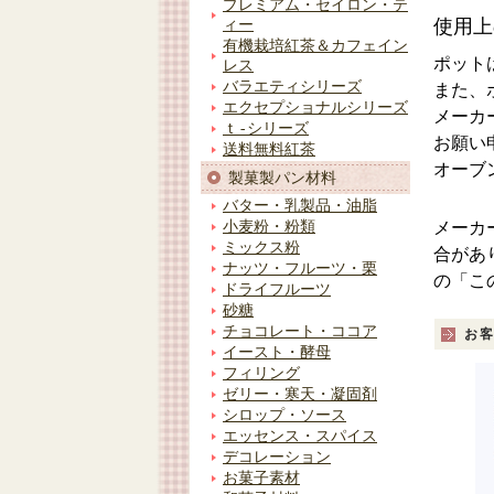
プレミアム・セイロン・テ
使用上
ィー
有機栽培紅茶＆カフェイン
ポット
レス
バラエティシリーズ
また、
エクセプショナルシリーズ
メーカ
ｔ-シリーズ
お願い
送料無料紅茶
オーブ
製菓製パン材料
バター・乳製品・油脂
メーカ
小麦粉・粉類
ミックス粉
合があ
ナッツ・フルーツ・栗
の「こ
ドライフルーツ
砂糖
チョコレート・ココア
お
イースト・酵母
フィリング
ゼリー・寒天・凝固剤
シロップ・ソース
エッセンス・スパイス
デコレーション
お菓子素材