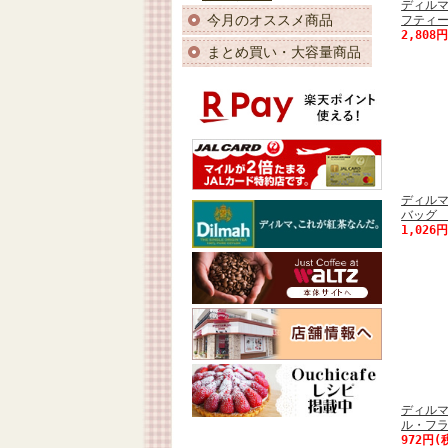
ディル
今月のオススメ商品
フティ
2,808
まとめ買い・大容量商品
ディル
バッグ 
1,026
ディル
ル・フラ
972円(