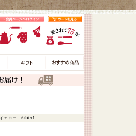
プ
エロー 600ml