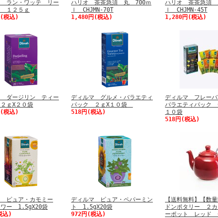
マ ラン・ワッテ リー
ハリオ 茶茶急須 丸 700ｍ
ハリオ 茶茶急須 
ー １２５ｇ
ｌ CHJMN-70T
ｌ CHJMN-45T
円(税込)
1,480円(税込)
1,280円(税込)
マ ダージリン ティー
ディルマ グルメ・バラエティ
ディルマ フレーバ
２ｇX２０袋
パック ２ｇX１０袋
バラエティパック 
円(税込)
518円(税込)
１０袋
518円(税込)
マ ピュア・カモミー
ディルマ ピュア・ペパーミン
【送料無料】【数量
ワー 1.5gX20袋
ト 1.5gX20袋
ドンポタリー ２カ
税込)
972円(税込)
ーポット レッド 6