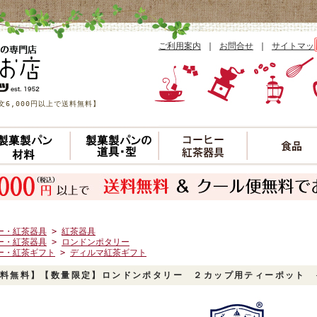
ご利用案内
｜
お問合せ
｜
サイトマッ
6,000円以上で送料無料】
ー・紅茶器具
>
紅茶器具
ー・紅茶器具
>
ロンドンポタリー
ー・紅茶ギフト
>
ディルマ紅茶ギフト
料無料】【数量限定】ロンドンポタリー ２カップ用ティーポット イ