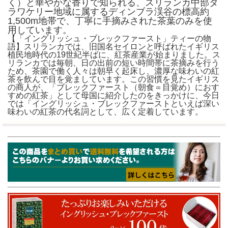
く）と華やかな香りで知られる、スリランカ中部タ
ラワケリー地域に属するディンブラ渓谷の標高約
1,500m地帯で、丁寧に手摘みされた茶葉のみを使
用しています。
【「イングリッシュ・ブレックファースト」ティーの物
語】スリランカでは、旧国名セイロンと呼ばれたイギリス
植民地時代の19世紀半ばに、紅茶産業が始まりました。ス
リランカでは毎朝、日の出前の短い時間帯に茶摘みを行う
ため、茶園で働く人々は朝早く起床し、濃厚な味わいの紅
茶を飲んで目を覚ましています。この習慣を見たイギリス
の商人が、「ブレックファースト（朝食＝目覚め）におす
すめの紅茶」として母国に紹介したのをきっかけに、今日
では「イングリッシュ・ブレックファーストといえば深い
味わいの紅茶の代名詞として、広く定着しています。