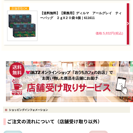
店舗受取OK
【送料無料】【業務用】ディルマ アールグレイ ティ
ーバッグ ２ｇX２０袋 6個｜611611
価格:5,832円(税込)