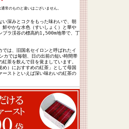
は通常のものと違いはございません。
ない深みとコクをもった味わいで、朝
。鮮やかな水色（すいしょく）と華や
ブラ渓谷の標高約1,500m地帯で、丁
カでは、旧国名セイロンと呼ばれたイ
ランカでは毎朝、日の出前の短い時間帯
の紅茶を飲んで目を覚ましています。
覚め）におすすめの紅茶」として母国
ァーストといえば深い味わいの紅茶の