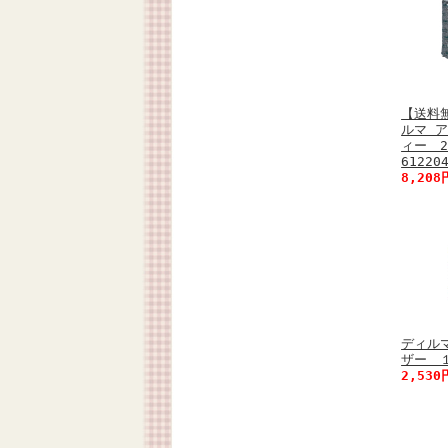
【送料
ルマ 
ィー 2
61220
8,20
ディル
ザー 
2,53