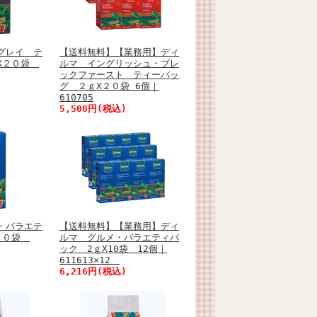
グレイ テ
【送料無料】【業務用】ディ
ｇX２０袋
ルマ イングリッシュ・ブレ
ックファースト ティーバッ
グ ２ｇX２０袋 6個｜
610705
5,508円(税込)
・バラエテ
【送料無料】【業務用】ディ
X１０袋
ルマ グルメ・バラエティパ
ック 2ｇX10袋 12個｜
611613×12
6,216円(税込)