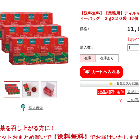
【送料無料】【業務用】ディル
ィーバッグ ２ｇX２０袋 12個｜
11
価格:
[ポイ
購入数:
在庫
在庫あり
返品に
この商
拡大表示
茶を召し上がる方に！
送料無料
セット
おまとめ買いで【
】でお届けいたしま