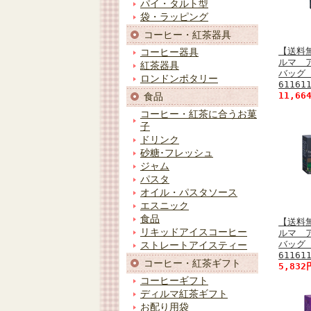
パイ・タルト型
袋・ラッピング
コーヒー・紅茶器具
【送料
コーヒー器具
ルマ 
紅茶器具
バッグ 
ロンドンポタリー
61161
11,66
食品
コーヒー・紅茶に合うお菓
子
ドリンク
砂糖･フレッシュ
ジャム
パスタ
オイル・パスタソース
エスニック
食品
【送料
リキッドアイスコーヒー
ルマ 
バッグ
ストレートアイスティー
61161
コーヒー・紅茶ギフト
5,83
コーヒーギフト
ディルマ紅茶ギフト
お配り用袋