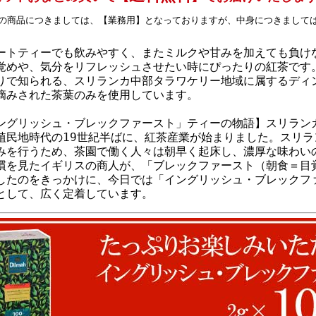
の商品につきましては、【業務用】となっておりますが、中身につきまして
ートティーでも飲みやすく、またミルクや甘みを加えても負け
覚めや、気分をリフレッシュさせたい時にぴったりの紅茶です
りで知られる、スリランカ中部タラワケリー地域に属するディン
摘みされた茶葉のみを使用しています。
ングリッシュ・ブレックファースト」ティーの物語】スリラン
植民地時代の19世紀半ばに、紅茶産業が始まりました。スリ
みを行うため、茶園で働く人々は朝早く起床し、濃厚な味わい
慣を見たイギリスの商人が、「ブレックファースト（朝食＝目
したのをきっかけに、今日では「イングリッシュ・ブレックフ
として、広く定着しています。