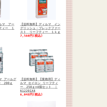
ルマ アー
【送料無料】ディルマ イン
ティー １
グリッシュ・ブレックファー
スト リーフティー １ｋｇ
7,560円(税込)
マ アールグ
【送料無料】【業務用】ディ
 200ｇ
ルマ セイロン リーフティ
ー 250ｇ×4個セット ｜
612201X4
6,048円(税込)