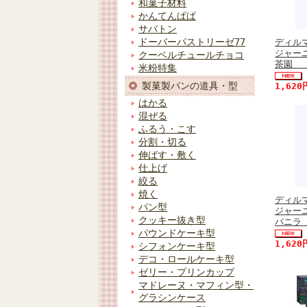
和菓子材料
かんてんぱぱ
サバトン
ドーバーパストリーゼ77
ディル
ジャー
クーベルチュールチョコ
茶園 （
米粉特集
製菓製パンの道具・型
1,62
はかる
混ぜる
ふるう・こす
分割・切る
伸ばす・敷く
仕上げ
絞る
焼く
ディル
パン型
ジャー
クッキー抜き型
バニラ 
パウンドケーキ型
1,62
シフォンケーキ型
デコ・ロールケーキ型
ゼリー・プリンカップ
マドレーヌ・マフィン型・
グラシンケース