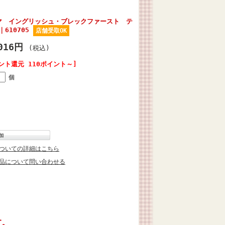
マ イングリッシュ・ブレックファースト テ
610705
店舗受取OK
,016円
(税込)
ント還元 110ポイント～]
個
ついての詳細はこちら
品について問い合わせる
す。