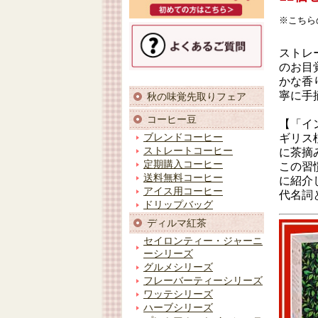
※こちら
ストレ
のお目
かな香
寧に手
秋の味覚先取りフェア
コーヒー豆
【「イ
ギリス
ブレンドコーヒー
ストレートコーヒー
に茶摘
定期購入コーヒー
この習
送料無料コーヒー
に紹介
アイス用コーヒー
代名詞
ドリップバッグ
ディルマ紅茶
セイロンティー・ジャーニ
ーシリーズ
グルメシリーズ
フレーバーティーシリーズ
ワッテシリーズ
ハーブシリーズ