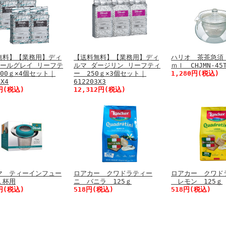
無料】【業務用】ディ
【送料無料】【業務用】ディ
ハリオ 茶茶急須 
アールグレイ リーフテ
ルマ ダージリン リーフティ
ｍｌ CHJMN-45
00ｇ×4個セット｜
ー 250ｇ×3個セット｜
1,280円(税込)
4X4
612203X3
8円(税込)
12,312円(税込)
マ ティーインフュー
ロアカー クワドラティー
ロアカー クワド
１杯用
ニ バニラ 125ｇ
レモン 125ｇ
0円(税込)
518円(税込)
518円(税込)