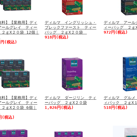
無料】【業務用】ディ
ディルマ イングリッシュ・
ディルマ アール
アールグレイ ティー
ブレックファースト ティー
ィーバッグ ２
２ｇX２０袋 12個｜
バッグ ２ｇX２０袋
972円(税込)
1
918円(税込)
4円(税込)
無料】【業務用】ディ
ディルマ ダージリン ティ
ディルマ グルメ
アールグレイ ティー
ーバッグ ２ｇX２０袋
ィパック ２ｇ
 ２ｇX２０袋 6個｜
1,026円(税込)
518円(税込)
1
2円(税込)