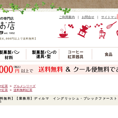
ご利用案内
｜
お問合せ
｜
サイトマッ
6,000円以上で送料無料】
マ紅茶
>
グルメシリーズ
マ紅茶
>
送料無料紅茶
料無料】【業務用】ディルマ イングリッシュ・ブレックファースト 
5