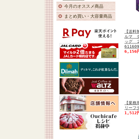
今月のオススメ商品
まとめ買い・大容量商品
【送料
ルマ 
ッグ 
61160
6,15
【業務
リーフテ
1,51