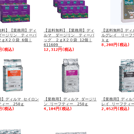
無料】【業務用】ディ
【送料無料】【業務用】ディ
【送料無料】ディ
ダージリン ティーバ
ルマ ダージリン ティーバ
ルグレイ リーフ
２ｇX２０袋 6個｜
ッグ ２ｇX２０袋 12個｜
ｋｇ
9
611609
8,208円(税込)
6円(税込)
12,312円(税込)
用】ディルマ セイロン
【業務用】ディルマ ダージリ
【業務用】ディル
ィー 250ｇ
ン リーフティー 250ｇ
レイ リーフティー
2円(税込)
4,104円(税込)
2,052円(税込)