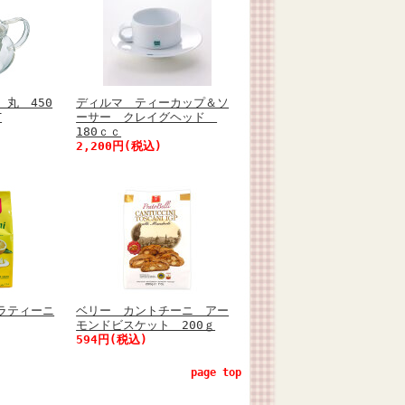
丸 450
ディルマ ティーカップ＆ソ
T
ーサー クレイグヘッド
180ｃｃ
2,200円(税込)
ラティーニ
ベリー カントチーニ アー
モンドビスケット 200ｇ
594円(税込)
page top