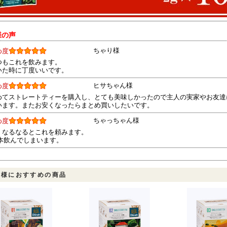
様の声
ちゃり様
め度
つもこれを飲みます。
いた時に丁度いいです。
ヒサちゃん様
め度
めてストレートティーを購入し、とても美味しかったので主人の実家やお友達
います。またお安くなったらまとめ買いしたいです。
ちゃっちゃん様
め度
くなるなるとこれを頼みます。
1本飲んでしまいます。
客様におすすめの商品