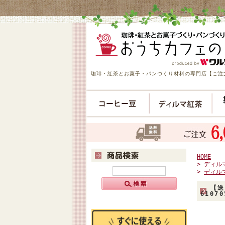
珈琲・紅茶とお菓子・パンづくり材料の専門店【ご注文
HOME
>
ディル
>
ディル
【送
61070