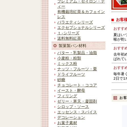
プレミアム・セイロン・テ
ィー
有機栽培紅茶＆カフェイン
レス
■ お客
バラエティシリーズ
エクセプショナルシリーズ
おすす
ｔ-シリーズ
夏はい
送料無料紅茶
喉が乾
製菓製パン材料
おすす
バター・乳製品・油脂
去年初
小麦粉・粉類
ばれて
ミックス粉
おすす
ナッツ・フルーツ・栗
毎年暑
ドライフルーツ
2日で
砂糖
チョコレート・ココア
イースト・酵母
フィリング
お
ゼリー・寒天・凝固剤
シロップ・ソース
エッセンス・スパイス
デコレーション
お菓子素材