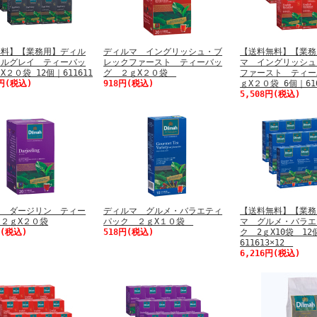
無料】【業務用】ディル
ディルマ イングリッシュ・ブ
【送料無料】【業務
ールグレイ ティーバッ
レックファースト ティーバッ
マ イングリッシュ
２０袋 12個｜611611
グ ２ｇX２０袋
ファースト ティー
4円(税込)
918円(税込)
ｇX２０袋 6個｜610
5,508円(税込)
マ ダージリン ティー
ディルマ グルメ・バラエティ
【送料無料】【業務
２ｇX２０袋
パック ２ｇX１０袋
マ グルメ・バラエ
円(税込)
518円(税込)
ク 2ｇX10袋 12
611613×12
6,216円(税込)