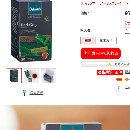
ディルマ アールグレイ 
9
価格:
[
購入数:
在庫
在庫あり
返
こ
拡大表示