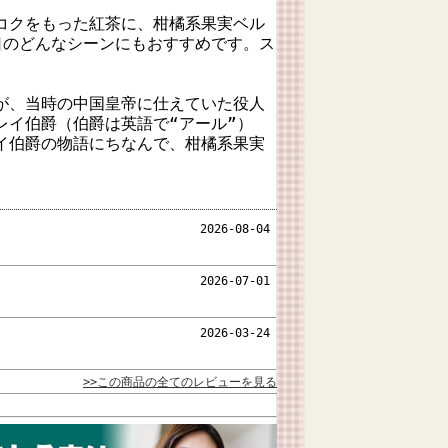
コクをもった紅茶に、柑橘系果実ベル
日のどんなシーンにもおすすめです。ス
が、当時の中国皇帝に仕えていた役人
レイ伯爵（伯爵は英語で“アール”）
イ伯爵の物語にちなんで、柑橘系果実
。
2026-08-04
2026-07-01
2026-03-24
>>この商品の全てのレビューを見る