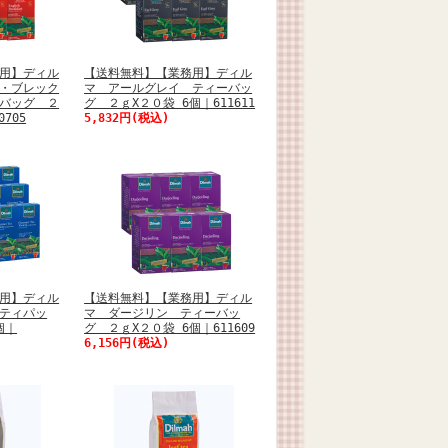
用】ディル
【送料無料】【業務用】ディル
・ブレック
マ アールグレイ ティーバッ
バッグ ２
グ ２ｇX２０袋 6個｜611611
705
5,832円(税込)
用】ディル
【送料無料】【業務用】ディル
ティパッ
マ ダージリン ティーバッ
個｜
グ ２ｇX２０袋 6個｜611609
6,156円(税込)