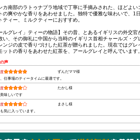
ンカ南部のラトゥナプラ地域で丁寧に手摘みされた、ほどよい
トの爽やかな香りをあわせました。独特で優雅な味わいで、1
トティー、ミルクティーにおすすめ。
ールグレイ」ティーの物語】その昔、とあるイギリスの外交官
救い、その御礼に中国から当時のイギリス首相チャールズ・グ
レンジの皮で香りづけした紅茶が贈られました。現在ではグレ
モットの香りをあわせた紅茶を、アールグレイと呼んでいます
様の声
ずんだママ様
度
、仕事場のティータイムに最適です。
たかし様
度
美味しいです
まさし様
度
も気に入っています。