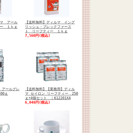
マ アール
【送料無料】ディルマ イング
ー １ｋｇ
リッシュ・ブレックファース
ト リーフティー １ｋｇ
7,560円(税込)
 アールグレ
【送料無料】【業務用】ディル
00ｇ
マ セイロン リーフティー 250
ｇ×4個セット ｜612201X4
6,048円(税込)