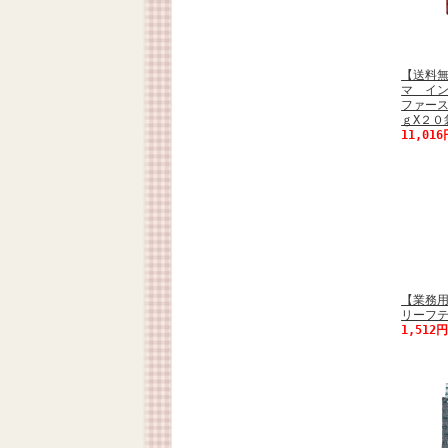
【送料
マ イ
ファー
ｇX２０袋
11,01
【業務用
リーフテ
1,512