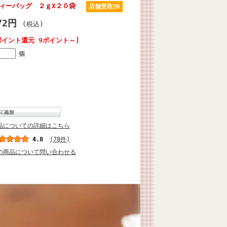
ティーバッグ ２ｇX２０袋
店舗受取OK
72円
(税込)
ポイント還元 9ポイント～]
個
品についての詳細はこちら
4.8
(78件)
の商品について問い合わせる