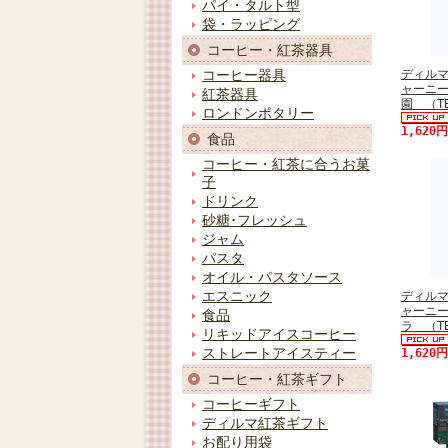
パイ・タルト型
袋・ラッピング
コーヒー・紅茶器具
ディル
コーヒー器具
ャーニ
紅茶器具
園 （T
ロンドンポタリー
1,620
食品
コーヒー・紅茶に合うお菓
子
ドリンク
砂糖･フレッシュ
ジャム
パスタ
オイル・パスタソース
エスニック
ディル
ャーニ
食品
ラ （T
リキッドアイスコーヒー
ストレートアイスティー
1,620
コーヒー・紅茶ギフト
コーヒーギフト
ディルマ紅茶ギフト
お配り用袋