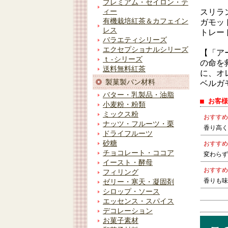
プレミアム・セイロン・テ
スリラ
ィー
有機栽培紅茶＆カフェイン
ガモッ
レス
トレー
バラエティシリーズ
エクセプショナルシリーズ
【「ア
ｔ-シリーズ
の命を
送料無料紅茶
に、オ
製菓製パン材料
ベルガ
バター・乳製品・油脂
■ お客
小麦粉・粉類
ミックス粉
おすすめ
ナッツ・フルーツ・栗
香り高く
ドライフルーツ
砂糖
おすすめ
チョコレート・ココア
変わらず
イースト・酵母
おすすめ
フィリング
香りも味
ゼリー・寒天・凝固剤
シロップ・ソース
エッセンス・スパイス
デコレーション
お菓子素材