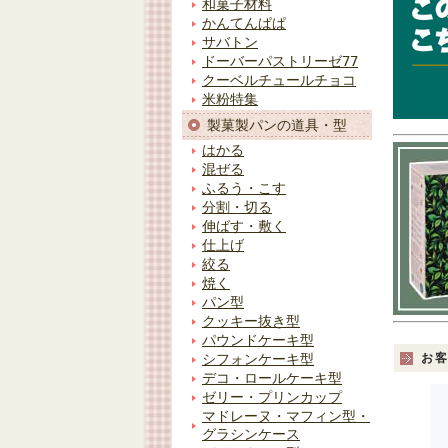
和菓子材料
かんてんぱぱ
サバトン
ドーバーパストリーゼ77
クーベルチュールチョコ
米粉特集
製菓製パンの道具・型
はかる
混ぜる
ふるう・こす
分割・切る
伸ばす・敷く
仕上げ
絞る
焼く
パン型
クッキー抜き型
パウンドケーキ型
お
シフォンケーキ型
デコ・ロールケーキ型
ゼリー・プリンカップ
マドレーヌ・マフィン型・
グラシンケース