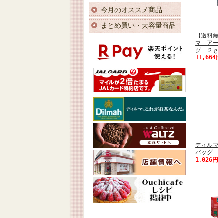
今月のオススメ商品
まとめ買い・大容量商品
【送料
マ ア
グ ２ｇX
11,66
ディル
バッグ 
1,026