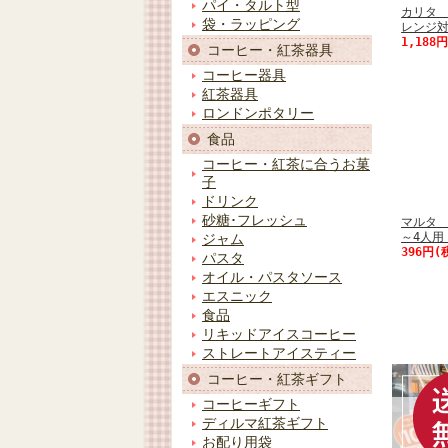
パイ・タルト型
カリタ 
袋・ラッピング
レンジ
1,188
コーヒー・紅茶器具
コーヒー器具
紅茶器具
ロンドンポタリー
食品
コーヒー・紅茶に合うお菓
子
ドリンク
砂糖･フレッシュ
マルタ 
～4人
ジャム
396円(
パスタ
オイル・パスタソース
エスニック
食品
リキッドアイスコーヒー
ストレートアイスティー
コーヒー・紅茶ギフト
コーヒーギフト
ディルマ紅茶ギフト
お配り用袋