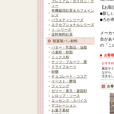
プレミアム・セイロン・テ
ィー
【お取
有機栽培紅茶＆カフェイン
●新し
レス
●ろか
バラエティシリーズ
エクセプショナルシリーズ
ｔ-シリーズ
メーカ
送料無料紅茶
合があ
製菓製パン材料
の「こ
バター・乳製品・油脂
小麦粉・粉類
■ お客
ミックス粉
ナッツ・フルーツ・栗
おすすめ
ドライフルーツ
最近サイ
砂糖
ながら、
注文をし
チョコレート・ココア
イースト・酵母
フィリング
お
ゼリー・寒天・凝固剤
シロップ・ソース
エッセンス・スパイス
デコレーション
お菓子素材