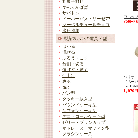
和菓子材料
かんてんぱぱ
サバトン
ワルツブ
ドーバーパストリーゼ77
756円(
クーベルチュールチョコ
米粉特集
製菓製パンの道具・型
はかる
混ぜる
ふるう・こす
分割・切る
伸ばす・敷く
仕上げ
ハリオ
絞る
（ペーパ
F-103M
焼く
1,870
パン型
クッキー抜き型
パウンドケーキ型
シフォンケーキ型
デコ・ロールケーキ型
ゼリー・プリンカップ
マドレーヌ・マフィン型・
グラシンケース