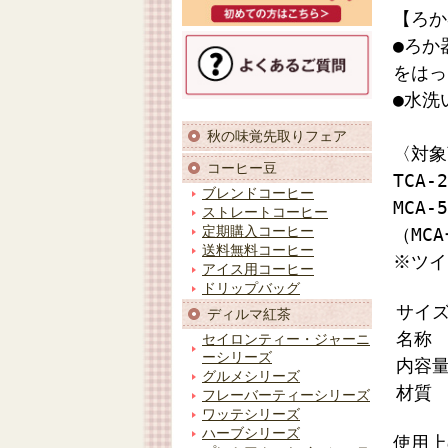
【ろか
●ろか
をはっ
●水洗
秋の味覚先取りフェア
〈対象
コーヒー豆
TCA
ブレンドコーヒー
MCA
ストレートコーヒー
定期購入コーヒー
（MC
送料無料コーヒー
※ツイ
アイス用コーヒー
ドリップバッグ
サイ
ディルマ紅茶
名称
セイロンティー・ジャーニ
ーシリーズ
内容
グルメシリーズ
材質
フレーバーティーシリーズ
ワッテシリーズ
ハーブシリーズ
使用上