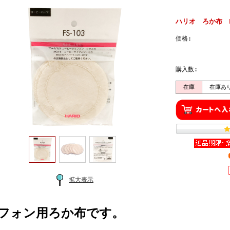
ハリオ ろか布 F
価格:
購入数:
在庫
在庫あ
拡大表示
フォン用ろか布です。