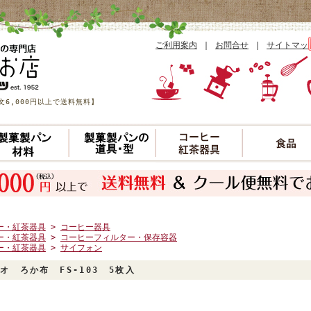
ご利用案内
｜
お問合せ
｜
サイトマッ
6,000円以上で送料無料】
ー・紅茶器具
>
コーヒー器具
ー・紅茶器具
>
コーヒーフィルター・保存容器
ー・紅茶器具
>
サイフォン
オ ろか布 FS-103 5枚入