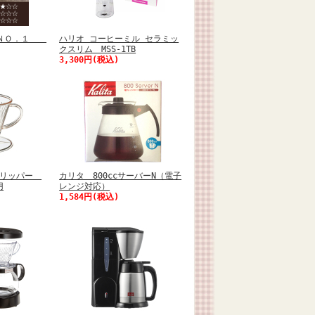
 ＮＯ．１
ハリオ コーヒーミル セラミッ
クスリム MSS-1TB
3,300円(税込)
ドリッパー
カリタ 800ccサーバーN（電子
用
レンジ対応）
1,584円(税込)