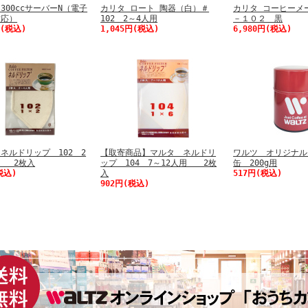
300ccサーバーN（電子
カリタ ロート 陶器（白）＃
カリタ コーヒーメ
対応）
102 2～4人用
－１０２ 黒
円(税込)
1,045円(税込)
6,980円(税込)
ネルドリップ 102 2
【取寄商品】マルタ ネルドリ
ワルツ オリジナル
用 2枚入
ップ 104 7～12人用 2枚
缶 200g用
税込)
入
517円(税込)
902円(税込)