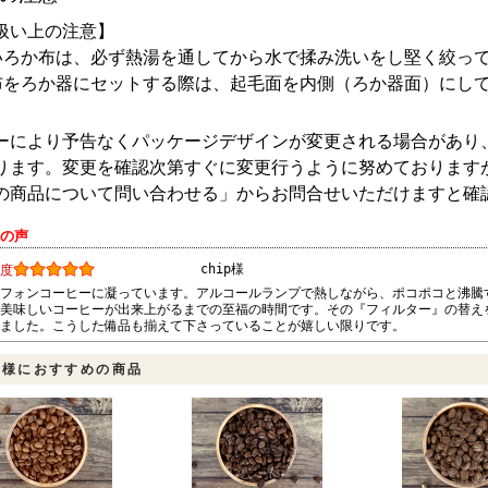
扱い上の注意】
いろか布は、必ず熱湯を通してから水で揉み洗いをし堅く絞っ
布をろか器にセットする際は、起毛面を内側（ろか器面）にし
ーにより予告なくパッケージデザインが変更される場合があり
ります。変更を確認次第すぐに変更行うように努めております
の商品について問い合わせる」からお問合せいただけますと確
様の声
chip様
度
フォンコーヒーに凝っています。アルコールランプで熱しながら、ポコポコと沸騰
美味しいコーヒーが出来上がるまでの至福の時間です。その『フィルター』の替え
ました。こうした備品も揃えて下さっていることが嬉しい限りです。
客様におすすめの商品