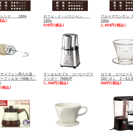
レンド 100g
カフェ・ド・パリジャン
ブルーマウンテン
税込)
100g
100g
939円(税込)
2,894円(税込)
 サイフォン用ろか器
ラッセルホブス コーヒーグラ
カリタ コーヒー
ーフィルター50枚入）
インダー 7660JP
102-ＤＬ 2～4人
N
5,500円(税込)
440円(税込)
円(税込)