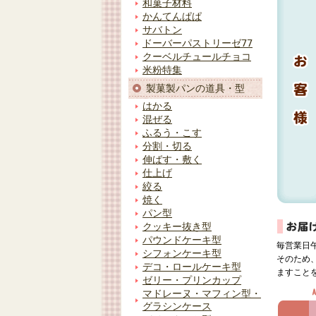
和菓子材料
かんてんぱぱ
サバトン
ドーバーパストリーゼ77
クーベルチュールチョコ
米粉特集
製菓製パンの道具・型
はかる
混ぜる
ふるう・こす
分割・切る
伸ばす・敷く
仕上げ
絞る
焼く
パン型
クッキー抜き型
パウンドケーキ型
毎営業日
シフォンケーキ型
そのため
デコ・ロールケーキ型
ますこと
ゼリー・プリンカップ
マドレーヌ・マフィン型・
グラシンケース