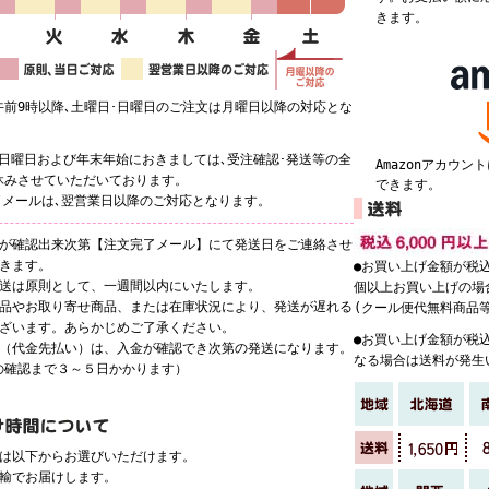
きます。
午前9時以降､土曜日･日曜日のご注文は月曜日以降の対応とな
･日曜日および年末年始におきましては､受注確認･発送等の全
Amazonアカウ
休みさせていただいております。
できます。
了メールは､翌営業日以降のご対応となります。
庫が確認出来次第【注文完了メール】にて発送日をご連絡させ
だきます。
●お買い上げ金額が税込
発送は原則として、一週間以内にいたします。
個以上お買い上げの場
商品やお取り寄せ商品、または在庫状況により、発送が遅れる
(クール便代無料商品
ございます。あらかじめご了承ください。
●お買い上げ金額が税込
込（代金先払い）は、入金が確認でき次第の発送になります。
なる場合は送料が発生
の確認まで３～５日かかります）
定は以下からお選びいただけます。
運輸でお届けします。