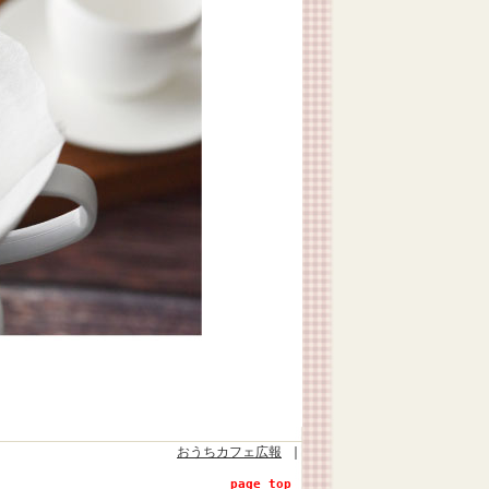
おうちカフェ広報
｜
page top