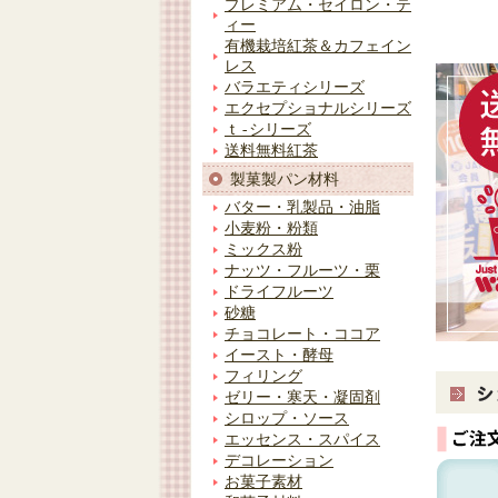
プレミアム・セイロン・テ
ィー
有機栽培紅茶＆カフェイン
レス
バラエティシリーズ
エクセプショナルシリーズ
ｔ-シリーズ
送料無料紅茶
製菓製パン材料
バター・乳製品・油脂
小麦粉・粉類
ミックス粉
ナッツ・フルーツ・栗
ドライフルーツ
砂糖
チョコレート・ココア
イースト・酵母
フィリング
ゼリー・寒天・凝固剤
シロップ・ソース
エッセンス・スパイス
デコレーション
お菓子素材