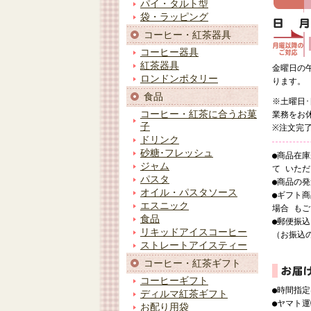
パイ・タルト型
袋・ラッピング
コーヒー・紅茶器具
コーヒー器具
紅茶器具
金曜日の
ロンドンポタリー
ります。
食品
※土曜日
コーヒー・紅茶に合うお菓
業務をお
子
※注文完
ドリンク
砂糖･フレッシュ
●商品在
ジャム
て いた
パスタ
●商品の
オイル・パスタソース
●ギフト
エスニック
場合 も
食品
●郵便振
リキッドアイスコーヒー
（お振込
ストレートアイスティー
コーヒー・紅茶ギフト
コーヒーギフト
●時間指
ディルマ紅茶ギフト
●ヤマト
お配り用袋