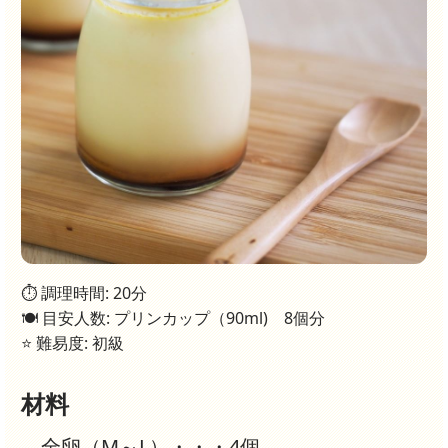
⏱ 調理時間: 20分
🍽 目安人数: プリンカップ（90ml) 8個分
⭐ 難易度: 初級
材料
全卵（M～L）・・・4個