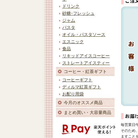
ドリンク
砂糖･フレッシュ
ジャム
パスタ
オイル・パスタソース
エスニック
食品
リキッドアイスコーヒー
ストレートアイスティー
コーヒー・紅茶ギフト
コーヒーギフト
ディルマ紅茶ギフト
お配り用袋
今月のオススメ商品
まとめ買い・大容量商品
毎営業日
そのため
ますこと