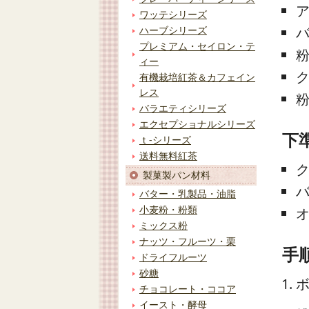
ア
ワッテシリーズ
バ
ハーブシリーズ
プレミアム・セイロン・テ
粉
ィー
ク
有機栽培紅茶＆カフェイン
レス
バラエティシリーズ
エクセプショナルシリーズ
下
ｔ-シリーズ
送料無料紅茶
ク
製菓製パン材料
バター・乳製品・油脂
小麦粉・粉類
オ
ミックス粉
ナッツ・フルーツ・栗
手
ドライフルーツ
砂糖
チョコレート・ココア
イースト・酵母