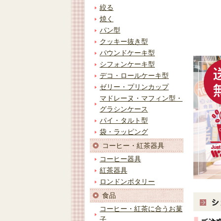
絞る
焼く
パン型
クッキー抜き型
パウンドケーキ型
シフォンケーキ型
デコ・ロールケーキ型
ゼリー・プリンカップ
マドレーヌ・マフィン型・
グラシンケース
パイ・タルト型
袋・ラッピング
コーヒー・紅茶器具
コーヒー器具
紅茶器具
ロンドンポタリー
食品
コーヒー・紅茶に合うお菓
子