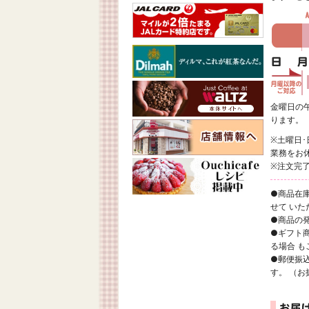
金曜日の
ります。
※土曜日
業務をお
※注文完
●商品在
せて いた
●商品の
●ギフト
る場合 
●郵便振
す。 （