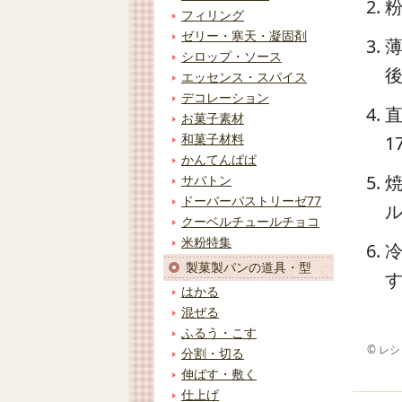
フィリング
ゼリー・寒天・凝固剤
シロップ・ソース
エッセンス・スパイス
デコレーション
お菓子素材
和菓子材料
1
かんてんぱぱ
サバトン
ドーバーパストリーゼ77
クーベルチュールチョコ
米粉特集
製菓製パンの道具・型
はかる
混ぜる
ふるう・こす
© レ
分割・切る
伸ばす・敷く
仕上げ