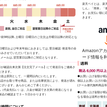
楽天ペイとは、楽
しん」「簡単」「
す。お支払い額に
きます。
午前9時以降､土曜日･日曜日のご注文は月曜日以降の対応とな
･日曜日および年末年始におきましては､受注確認･発送等の全
Amazon
休みさせていただいております。
ード情報を
了メールは､翌営業日以降のご対応となります。
庫が確認出来次第【注文完了メール】にて発送日をご連絡さ
だきます。
発送は原則として、一週間以内にいたします。
●お買い上げ金額が税込
商品やお取り寄せ商品、または在庫状況により、発送が遅れ
個以上お買い上げの場
もございます。あらかじめご了承ください。
(クール便代無料商品等
込（代金先払い）は、入金が確認でき次第の発送になりま
●お買い上げ金額が税込
お振込の確認まで３～５日かかります）
なる場合は送料が発生