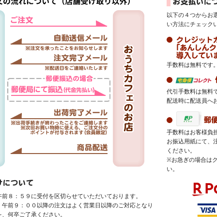
以下の４つからお
い方法にチェック
手数料は無料です
代引手数料は無料
配送時に配送員へ
手数料はお客様負
お振込用紙にて、
ください。
※お急ぎの場合は
い。
午前８：５９に受付を区切らせていただいております。
、午前９：００以降の注文はよく営業日以降のご対応となり
を、何卒ご了承ください。