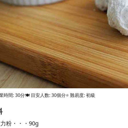
業時間: 30分
🍽 目安人数: 30個分
⭐ 難易度: 初級
料
力粉・・・90g