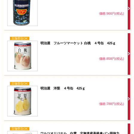
価格:966円(税込)
店舗受取OK
明治屋 フルーツマーケット 白桃 ４号缶 425ｇ
価格:858円(税込)
店舗受取OK
明治屋 洋梨 ４号缶 425ｇ
価格:788円(税込)
店舗受取OK
ワルツオリジナル 白雪 北海道産高級食パン用強力