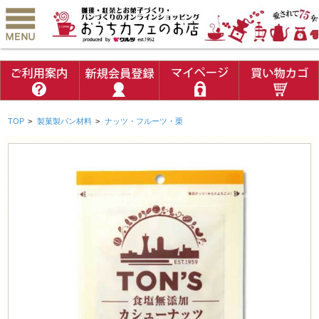
TOP
>
製菓製パン材料
>
ナッツ・フルーツ・栗