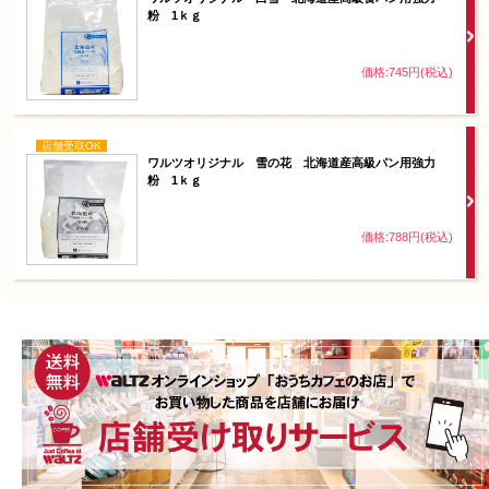
粉 1ｋｇ
価格:745円(税込)
店舗受取OK
ワルツオリジナル 雪の花 北海道産高級パン用強力
粉 1ｋｇ
価格:788円(税込)