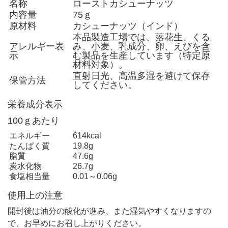
名称
ローストカシューナッツ
内容量
75ｇ
原材料
カシューナッツ（インド）
本品製造工場では、落花生、くる
アレルギー表
み、小麦、乳成分、卵、えびを含
示
む製品を生産しています（特定原
材料対象）。
直射日光、高温多湿を避けて保存
保管方法
してください。
栄養成分表示
100ｇあたり
エネルギー
614kcal
たんぱく質
19.8g
脂質
47.6g
炭水化物
26.7g
食塩相当量
0.01～0.06g
使用上の注意
開封後は油分の酸化が進み、また湿気やすくなりますの
で、お早めにお召し上がりください。