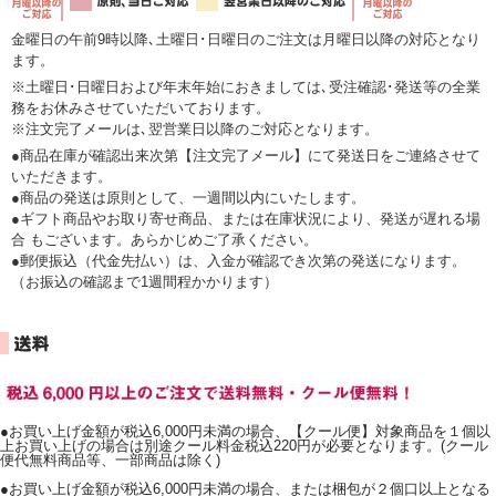
金曜日の午前9時以降､土曜日･日曜日のご注文は月曜日以降の対応となり
ます。
※土曜日･日曜日および年末年始におきましては､受注確認･発送等の全業
務をお休みさせていただいております。
※注文完了メールは､翌営業日以降のご対応となります。
●商品在庫が確認出来次第【注文完了メール】にて発送日をご連絡させて
いただきます。
●商品の発送は原則として、一週間以内にいたします。
●ギフト商品やお取り寄せ商品、または在庫状況により、発送が遅れる場
合 もございます。あらかじめご了承ください。
●郵便振込（代金先払い）は、入金が確認でき次第の発送になります。
（お振込の確認まで1週間程かかります）
●お買い上げ金額が税込6,000円未満の場合、【クール便】対象商品を１個以
上お買い上げの場合は別途クール料金税込220円が必要となります。(クール
便代無料商品等、一部商品は除く)
●お買い上げ金額が税込6,000円未満の場合、または梱包が２個口以上となる