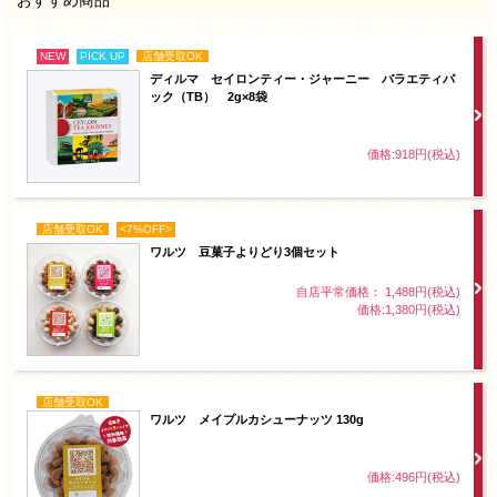
おすすめ商品
NEW
PICK UP
店舗受取OK
ディルマ セイロンティー・ジャーニー バラエティパ
ック（TB） 2g×8袋
価格:918円(税込)
店舗受取OK
<7%OFF>
ワルツ 豆菓子よりどり3個セット
自店平常価格： 1,488円(税込)
価格:1,380円(税込)
店舗受取OK
ワルツ メイプルカシューナッツ 130g
価格:496円(税込)