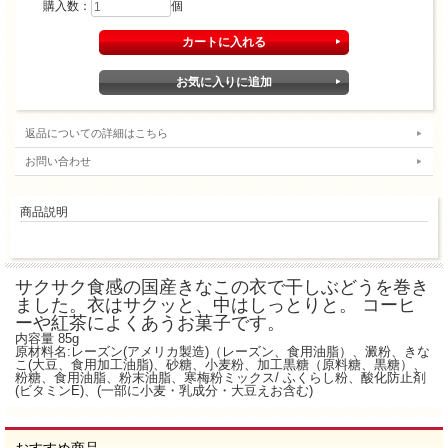
購入数：
個
返品についての詳細はこちら
お問い合わせ
商品説明
サクサク食感の国産きなこの衣で干しぶどうを巻き
ました。衣はサクッと、中はしっとりと。 コーヒ
ーや紅茶によくあうお菓子です。
内容量 85g
原材料名:レーズン(アメリカ製造)（レーズン、食用油脂）、澱粉、きな
こ(大豆、食用加工油脂)、砂糖、小麦粉、加工黒糖（原料糖、黒糖）、
粉糖、食用油脂、粉末油脂、寒梅粉ミックス/ ふくらし粉、酸化防止剤
(ビタミンE)、(一部に小麦・乳成分・大豆えお含む)