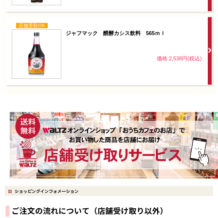
店舗受取OK
ジャフマック 醗酵カシス飲料 565ｍｌ
価格:2,538円(税込)