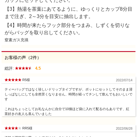
カップにセットしてください。
【3】熱湯を茶葉にあてるように、ゆっくりとカップ8分目
まで注ぎ、2～3分を目安に抽出します。
【4】時間が来たらフック部分をつまみ、しずくを切りな
がらバッグを取り出してください。
窒素ガス充填
お客様の声（2件）
総評:
4.5
R5様
2022/07/14
ティーバッグではなく珍しいドリップタイプですが、ポットにセットしてそのまま浸
しっぱなしにしても全然苦くなりません、時間が経ってチンして飲んでもおいしいで
す
これはちょっとしてお礼なんかに自分で10個ほど袋に入れて配るのもありです、紅
茶好きの友人も喜んでいました
RR5様
2022/06/28