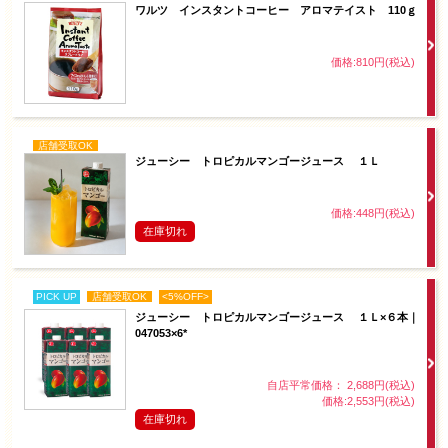
ワルツ インスタントコーヒー アロマテイスト 110ｇ
価格:810円(税込)
店舗受取OK
ジューシー トロピカルマンゴージュース １Ｌ
価格:448円(税込)
在庫切れ
PICK UP
店舗受取OK
<5%OFF>
ジューシー トロピカルマンゴージュース １Ｌ×６本｜
047053×6*
自店平常価格： 2,688円(税込)
価格:2,553円(税込)
在庫切れ