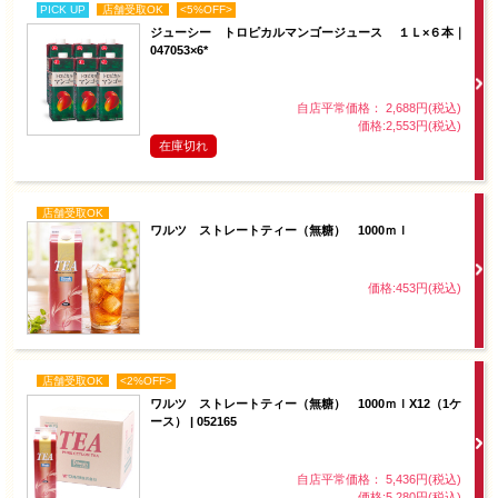
PICK UP
店舗受取OK
<5%OFF>
ジューシー トロピカルマンゴージュース １Ｌ×６本｜
047053×6*
自店平常価格： 2,688円(税込)
価格:2,553円(税込)
在庫切れ
店舗受取OK
ワルツ ストレートティー（無糖） 1000ｍｌ
価格:453円(税込)
店舗受取OK
<2%OFF>
ワルツ ストレートティー（無糖） 1000ｍｌX12（1ケ
ース） | 052165
自店平常価格： 5,436円(税込)
価格:5,280円(税込)