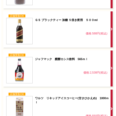
店舗受取OK
ＧＳ ブラックティー 加糖 ５倍き釈用 ５００ml
価格:588円(税込)
店舗受取OK
ジャフマック 醗酵カシス飲料 565ｍｌ
価格:2,538円(税込)
店舗受取OK
ワルツ リキッドアイスコーヒー(甘さひかえめ) 1000ｍ
ｌ
価格:550円(税込)