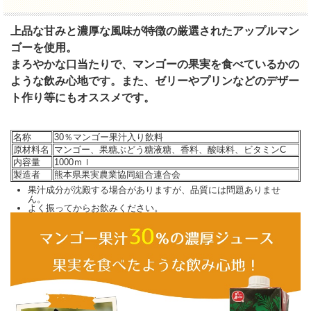
本」はコチラからクリックしてお買い求めください。
上品な甘みと濃厚な風味が特徴の厳選されたアップルマン
ゴーを使用。
まろやかな口当たりで、マンゴーの果実を食べているかの
ような飲み心地です。また、ゼリーやプリンなどのデザー
ト作り等にもオススメです。
名称
30％マンゴー果汁入り飲料
原材料名
マンゴー、果糖ぶどう糖液糖、香料、酸味料、ビタミンC
内容量
1000ｍｌ
製造者
熊本県果実農業協同組合連合会
果汁成分が沈殿する場合がありますが、品質には問題ありませ
ん。
よく振ってからお飲みください。