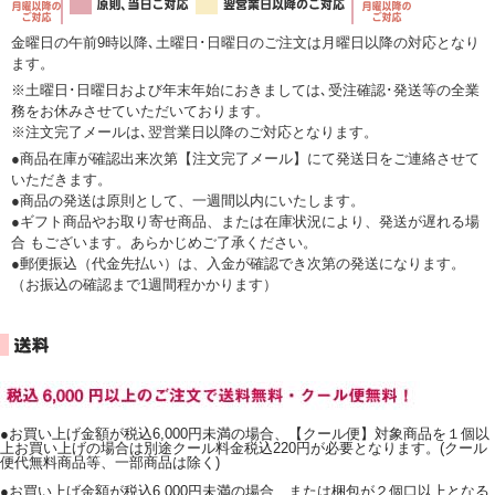
金曜日の午前9時以降､土曜日･日曜日のご注文は月曜日以降の対応となり
ます。
※土曜日･日曜日および年末年始におきましては､受注確認･発送等の全業
務をお休みさせていただいております。
※注文完了メールは､翌営業日以降のご対応となります。
●商品在庫が確認出来次第【注文完了メール】にて発送日をご連絡させて
いただきます。
●商品の発送は原則として、一週間以内にいたします。
●ギフト商品やお取り寄せ商品、または在庫状況により、発送が遅れる場
合 もございます。あらかじめご了承ください。
●郵便振込（代金先払い）は、入金が確認でき次第の発送になります。
（お振込の確認まで1週間程かかります）
●お買い上げ金額が税込6,000円未満の場合、【クール便】対象商品を１個以
上お買い上げの場合は別途クール料金税込220円が必要となります。(クール
便代無料商品等、一部商品は除く)
●お買い上げ金額が税込6,000円未満の場合、または梱包が２個口以上となる