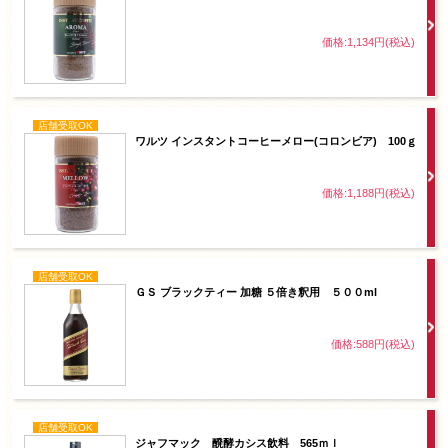
価格:1,134円(税込)
店舗受取OK
ワルツ インスタントコーヒーメロー(コロンビア) 100ｇ
価格:1,188円(税込)
店舗受取OK
ＧＳ ブラックティー 加糖 ５倍き釈用 ５００ml
価格:588円(税込)
店舗受取OK
ジャフマック 醗酵カシス飲料 565ｍｌ