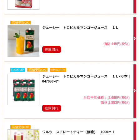
店舗受取OK
ジューシー トロピカルマンゴージュース １Ｌ
価格:448円(税込)
在庫切れ
PICK UP
店舗受取OK
<5%OFF>
ジューシー トロピカルマンゴージュース １Ｌ×６本｜
047053×6*
自店平常価格： 2,688円(税込)
価格:2,553円(税込)
在庫切れ
店舗受取OK
ワルツ ストレートティー（無糖） 1000ｍｌ