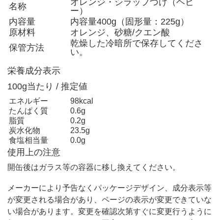
オレンジ・シラップづけ（ヘビ
名称
ー）
内容量
内容量400g（固形量：225g）
原材料
オレンジ、砂糖/クエン酸
乾燥した冷暗所で保存してくださ
保管方法
い。
栄養成分表示
100g当たり / 推定値
エネルギー
98kcal
たんぱく質
0.6g
脂質
0.2g
炭水化物
23.5g
食塩相当量
0.0g
使用上の注意
開缶後はガラス等の容器に移し換えてください。
メーカーにより予告なくパッケージデザイン、成分表示等
が変更される場合があり、ページの表示が変更できていな
い場合があります。変更を確認次第すぐに変更行うように