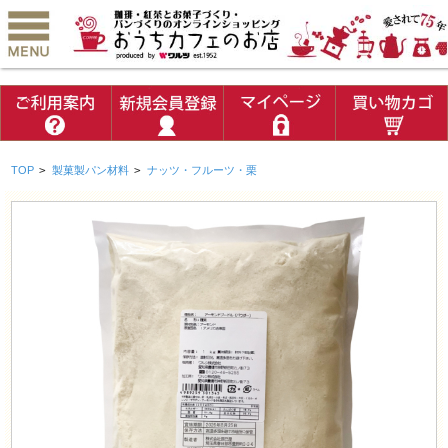
TOP
>
製菓製パン材料
>
ナッツ・フルーツ・栗