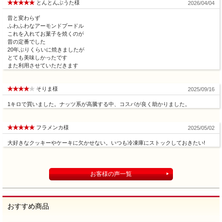
とんとんぶうた様
2026/04/04
昔と変わらず
ふわふわなアーモンドプードル
これを入れてお菓子を焼くのが
昔の定番でした
20年ぶりくらいに焼きましたが
とても美味しかったです
また利用させていただきます
そりま様
2025/09/16
1キロで買いました。ナッツ系が高騰する中、コスパが良く助かりました。
フラメンカ様
2025/05/02
大好きなクッキーやケーキに欠かせない。いつも冷凍庫にストックしておきたい!
お客様の声一覧
おすすめ商品