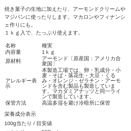
焼き菓子の生地に加えたり、アーモンドクリームや
マジパンに使ったりします。マカロンやフィナンシ
ェ作りにも。
１ｋｇ入で、たっぷり使えます。
名称
種実
内容量
1ｋｇ
アーモンド〔原産国：アメリカ合
原材料
衆国〕
本製造工場では、卵・乳成分・小
麦・そば・落花生・大豆・くる
アレルギー表
み・オレンジ・ゼラチン・アーモ
示
ンドを含む製品も製造していま
す。マカダミアナッツと同一ライ
ンで製造しています。
保管方法
高温多湿を避け冷暗所に保管
栄養成分表示
100g当たり / 目安値