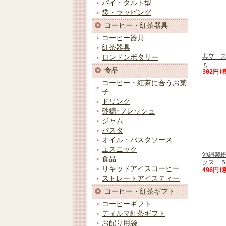
パイ・タルト型
袋・ラッピング
コーヒー・紅茶器具
コーヒー器具
紅茶器具
共立 ス
ロンドンポタリー
ｇ
食品
302円(
コーヒー・紅茶に合うお菓
子
ドリンク
砂糖･フレッシュ
ジャム
パスタ
オイル・パスタソース
エスニック
沖縄製粉
食品
クス 
リキッドアイスコーヒー
496円(
ストレートアイスティー
コーヒー・紅茶ギフト
コーヒーギフト
ディルマ紅茶ギフト
お配り用袋