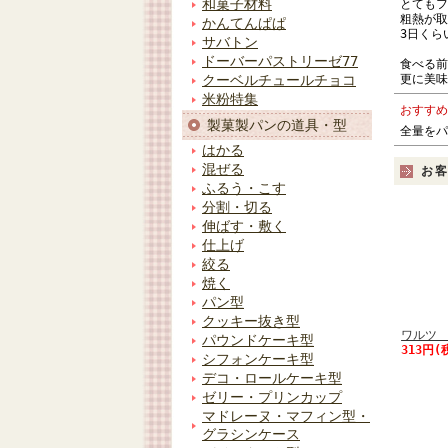
和菓子材料
とてもフ
粗熱が取
かんてんぱぱ
3日くら
サバトン
ドーバーパストリーゼ77
食べる前
更に美味
クーベルチュールチョコ
米粉特集
おすすめ
製菓製パンの道具・型
全量をパ
はかる
混ぜる
お
ふるう・こす
分割・切る
伸ばす・敷く
仕上げ
絞る
焼く
パン型
クッキー抜き型
ワルツ 
パウンドケーキ型
313円(
シフォンケーキ型
デコ・ロールケーキ型
ゼリー・プリンカップ
マドレーヌ・マフィン型・
グラシンケース