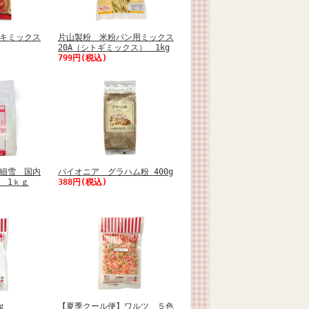
キミックス
片山製粉 米粉パン用ミックス
20A（シトギミックス） 1kg
799円(税込)
細雪 国内
パイオニア グラハム粉 400g
 1ｋｇ
388円(税込)
ｇ
【夏季クール便】ワルツ ５色