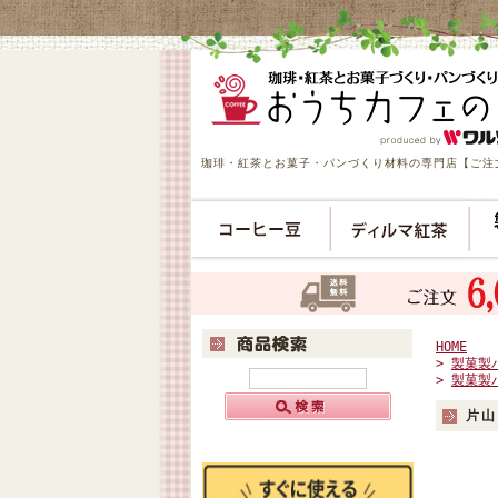
珈琲・紅茶とお菓子・パンづくり材料の専門店【ご注文
HOME
>
製菓製
>
製菓製
片山