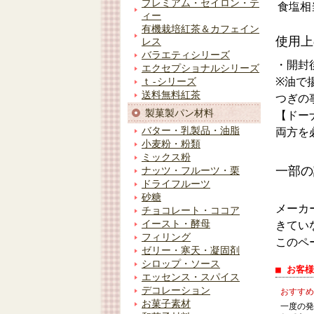
プレミアム・セイロン・テ
食塩相
ィー
有機栽培紅茶＆カフェイン
使用上
レス
バラエティシリーズ
・開封
エクセプショナルシリーズ
※油で
ｔ-シリーズ
送料無料紅茶
つぎの
製菓製パン材料
【ドー
バター・乳製品・油脂
両方を
小麦粉・粉類
ミックス粉
一部の
ナッツ・フルーツ・栗
ドライフルーツ
砂糖
メーカ
チョコレート・ココア
イースト・酵母
きてい
フィリング
このペ
ゼリー・寒天・凝固剤
シロップ・ソース
■ お客
エッセンス・スパイス
デコレーション
おすすめ
お菓子素材
一度の発