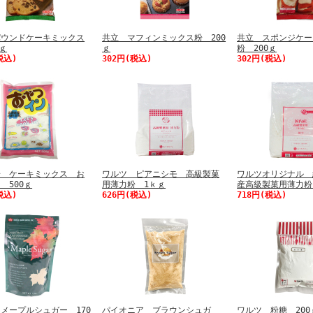
パウンドケーキミックス
共立 マフィンミックス粉 200
共立 スポンジケー
0ｇ
ｇ
粉 200ｇ
税込)
302円(税込)
302円(税込)
粉 ケーキミックス お
ワルツ ピアニシモ 高級製菓
ワルツオリジナル 
 500ｇ
用薄力粉 1ｋｇ
産高級製菓用薄力粉
税込)
626円(税込)
718円(税込)
メープルシュガー 170
パイオニア ブラウンシュガ
ワルツ 粉糖 200