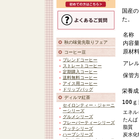
国産の
た。
名称
内容
秋の味覚先取りフェア
原材
コーヒー豆
ブレンドコーヒー
アレ
ストレートコーヒー
定期購入コーヒー
保管
送料無料コーヒー
アイス用コーヒー
ドリップバッグ
栄養成
ディルマ紅茶
100
セイロンティー・ジャーニ
ーシリーズ
エネル
グルメシリーズ
たんぱ
フレーバーティーシリーズ
脂質
ワッテシリーズ
炭水化
ハーブシリーズ