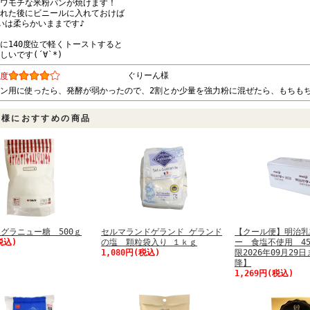
ワモチな米粉パンが焼けます！
れた後にビニールに入れておけば
いは柔らかいままです♪
に140度位で軽くトーストすると
しいです(´∀`*)
ぐりーん様
度
ン用に使ったら、発酵が弱かったので、2割とか少量を強力粉に混ぜたら、もちも
客様におすすめの商品
グラニュー糖 500ｇ
セルマランドゲランド ゲランド
【クール便】明治乳
税込)
の塩 顆粒袋入り １ｋｇ
ー 食塩不使用 45
1,080円(税込)
限2026年09月29
降】
1,269円(税込)