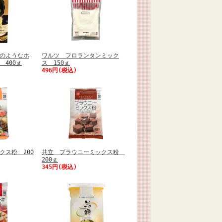
のようなホ
ワルツ フロランタンミック
 400ｇ
ス 150ｇ
496円(税込)
クス粉 200
共立 ブラウニーミックス粉
200ｇ
345円(税込)