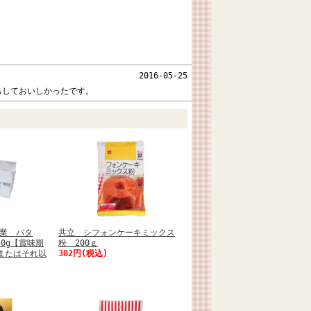
2016-05-25
ちしておいしかったです。
業 バタ
共立 シフォンケーキミックス
0g【賞味期
粉 200ｇ
日またはそれ以
302円(税込)