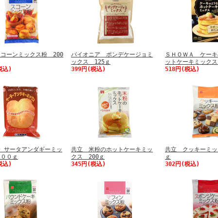
コーンミックス粉 200
パイオニア ポンデケージョミ
ＳＨＯＷＡ ケーキ
ックス 125ｇ
ットケーキミックス
税込)
399円(税込)
518円(税込)
 サータアンダギーミッ
共立 米粉のホットケーキミッ
共立 クッキーミッ
５００ｇ
クス 200ｇ
ｇ
税込)
345円(税込)
302円(税込)