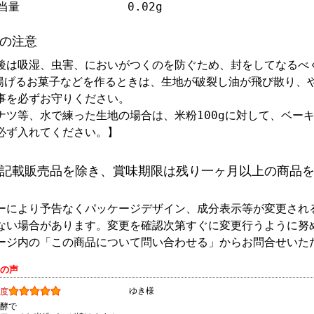
当量
0.02g
の注意
後は吸湿、虫害、においがつくのを防ぐため、封をしてなるべ
揚げるお菓子などを作るときは、生地が破裂し油が飛び散り、
事を必ずお守りください。
ナツ等、水で練った生地の場合は、米粉100gに対して、ベーキ
必ず入れてください。】
記載販売品を除き、賞味期限は残り一ヶ月以上の商品
ーにより予告なくパッケージデザイン、成分表示等が変更され
ない場合があります。変更を確認次第すぐに変更行うように努
ージ内の「この商品について問い合わせる」からお問合せいた
様の声
ゆき様
度
酵で