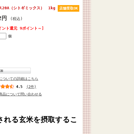
20A（シトギミックス） 1kg
店舗受取OK
12円
(税込)
イント還元 9ポイント～]
個
についての詳細はこちら
4.5
(2件)
商品について問い合わせる
される玄米を摂取するこ