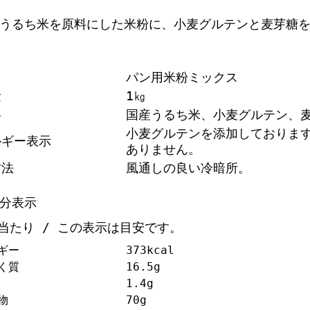
うるち米を原料にした米粉に、小麦グルテンと麦芽糖
パン用米粉ミックス
量
1㎏
料
国産うるち米、小麦グルテン、
小麦グルテンを添加しておりま
ルギー表示
ありません。
方法
風通しの良い冷暗所。
分表示
ｇ当たり / この表示は目安です。
ギー
373kcal
く質
16.5g
1.4g
物
70g