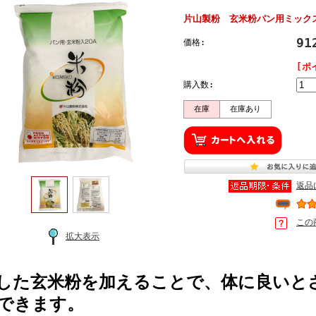
片山製粉 玄米粉パン用ミックス
9
価格:
[ポ
購入数:
在庫
在庫あり
返品
この
拡大表示
した玄米粉を加えることで、体に良いと
できます。