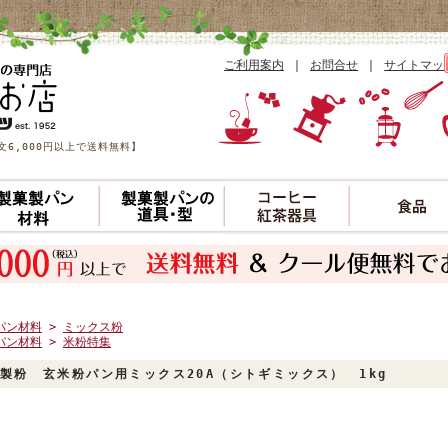
ご利用案内
｜
お問合せ
｜
サイトマッ
6,000円以上で送料無料】
パン材料
>
ミックス粉
パン材料
>
米粉特集
製粉 玄米粉パン用ミックス20A（シトギミックス） 1kg