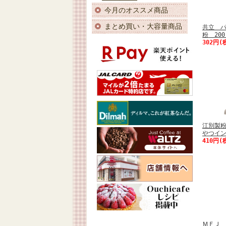
今月のオススメ商品
まとめ買い・大容量商品
共立 
粉 20
302円(
江別製
やつイン
410円(
ＭＦＪ 