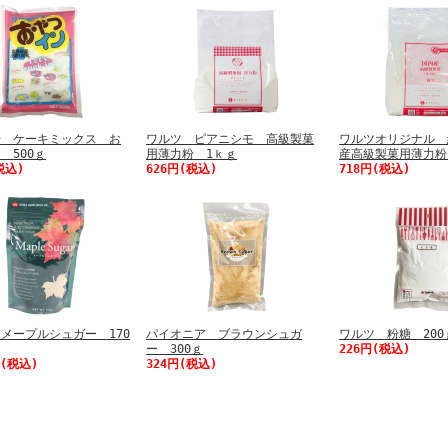
粉 ケーキミックス お
ワルツ ピアニシモ 高級製菓
ワルツオリジナル 
 500ｇ
用薄力粉 1ｋｇ
産高級製菓用薄力粉
税込)
626円(税込)
718円(税込)
メープルシュガー 170
パイオニア ブラウンシュガ
ワルツ 粉糖 200
ー 300ｇ
226円(税込)
円(税込)
324円(税込)