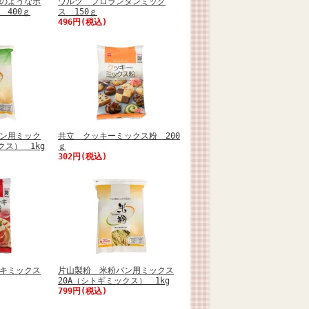
のようなホ
ワルツ フロランタンミック
 400ｇ
ス 150ｇ
496円(税込)
ン用ミック
共立 クッキーミックス粉 200
クス） 1kg
ｇ
302円(税込)
キミックス
片山製粉 米粉パン用ミックス
20A（シトギミックス） 1kg
799円(税込)