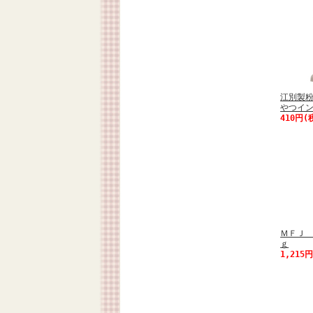
江別製
やつイン
410円(
ＭＦＪ 
ｇ
1,215