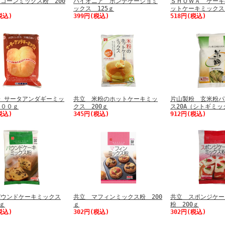
コーンミックス粉 200
パイオニア ポンデケージョミ
ＳＨＯＷＡ ケーキ
ックス 125ｇ
ットケーキミックス
税込)
399円(税込)
518円(税込)
 サータアンダギーミッ
共立 米粉のホットケーキミッ
片山製粉 玄米粉パ
５００ｇ
クス 200ｇ
ス20A（シトギミッ
税込)
345円(税込)
912円(税込)
パウンドケーキミックス
共立 マフィンミックス粉 200
共立 スポンジケー
0ｇ
ｇ
粉 200ｇ
税込)
302円(税込)
302円(税込)