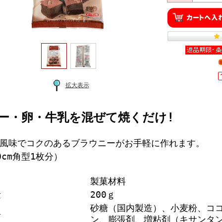
拡大表示
ー・卵・牛乳を混ぜて焼くだけ!
風味でコクのあるブラウニーがお手軽に作れます。
0cm角型1枚分）
製菓材料
量
200ｇ
砂糖（国内製造）、小麦粉、コ
料
ン、膨張剤、増粘剤（キサンタ