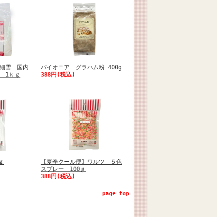
細雪 国内
パイオニア グラハム粉 400g
 1ｋｇ
388円(税込)
ｇ
【夏季クール便】ワルツ ５色
スプレー 100ｇ
388円(税込)
page top