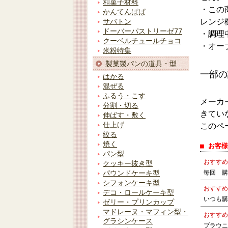
和菓子材料
・この
かんてんぱぱ
レンジ
サバトン
ドーバーパストリーゼ77
・調理
クーベルチュールチョコ
・オー
米粉特集
製菓製パンの道具・型
一部の
はかる
混ぜる
ふるう・こす
メーカ
分割・切る
きてい
伸ばす・敷く
仕上げ
このペ
絞る
焼く
■ お客
パン型
おすすめ
クッキー抜き型
毎回 購
パウンドケーキ型
シフォンケーキ型
おすすめ
デコ・ロールケーキ型
いつも購
ゼリー・プリンカップ
マドレーヌ・マフィン型・
おすすめ
グラシンケース
ブラウニ