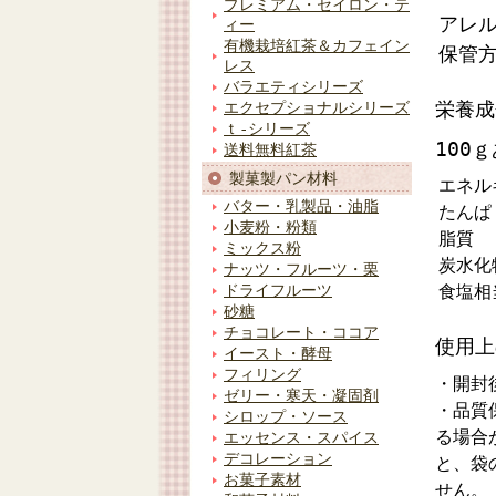
プレミアム・セイロン・テ
アレ
ィー
有機栽培紅茶＆カフェイン
保管
レス
バラエティシリーズ
栄養成
エクセプショナルシリーズ
ｔ-シリーズ
100
送料無料紅茶
製菓製パン材料
エネル
バター・乳製品・油脂
たんぱ
小麦粉・粉類
脂質
ミックス粉
炭水化
ナッツ・フルーツ・栗
食塩相
ドライフルーツ
砂糖
チョコレート・ココア
使用上
イースト・酵母
フィリング
・開封
ゼリー・寒天・凝固剤
・品質
シロップ・ソース
る場合
エッセンス・スパイス
デコレーション
と、袋
お菓子素材
せん。