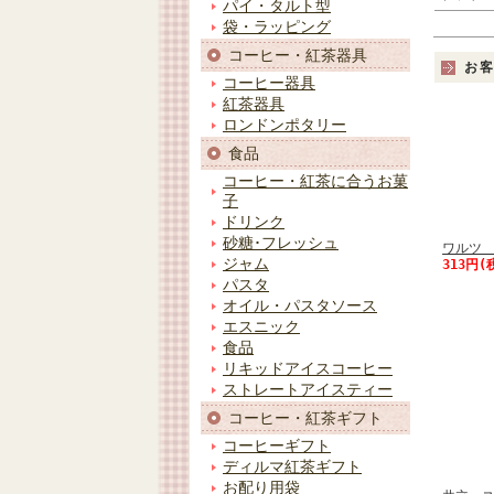
パイ・タルト型
袋・ラッピング
コーヒー・紅茶器具
お
コーヒー器具
紅茶器具
ロンドンポタリー
食品
コーヒー・紅茶に合うお菓
子
ドリンク
砂糖･フレッシュ
ワルツ 
ジャム
313円(
パスタ
オイル・パスタソース
エスニック
食品
リキッドアイスコーヒー
ストレートアイスティー
コーヒー・紅茶ギフト
コーヒーギフト
ディルマ紅茶ギフト
お配り用袋