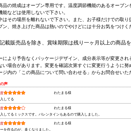
商品の焼成はオーブン専用です。温度調節機能のあるオーブン
機能などは使用しないで下さい。
中はその場所を離れないで下さい。また、お子様だけでの取り
ブン、焼き上げた商品は熱いのでやけどには十分お気をつけく
記載販売品を除き、賞味期限は残り一ヶ月以上の商品
ーにより予告なくパッケージデザイン、成分表示等が変更され
ない場合があります。変更を確認次第すぐに変更行うように努
ージ内の「この商品について問い合わせる」からお問合せいた
様の声
わたまる様
度
入してる
わたまる様
度
入してるミックスです。バレンタインもあるので購入しました。
わたまる様
度
ーを作るのが、多くなりました。