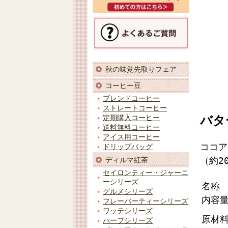
秋の味覚先取りフェア
コーヒー豆
ブレンドコーヒー
ストレートコーヒー
バタ
定期購入コーヒー
送料無料コーヒー
アイス用コーヒー
ココア
ドリップバッグ
（約2
ディルマ紅茶
セイロンティー・ジャーニ
ーシリーズ
名称
グルメシリーズ
内容
フレーバーティーシリーズ
ワッテシリーズ
原材
ハーブシリーズ