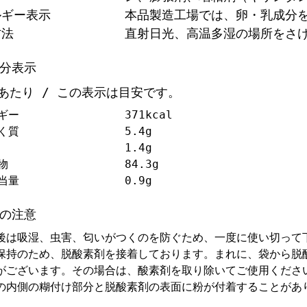
ルギー表示
本品製造工場では、卵・乳成分
方法
直射日光、高温多湿の場所をさ
分表示
ｇあたり / この表示は目安です。
ギー
371kcal
く質
5.4g
1.4g
物
84.3g
当量
0.9g
の注意
後は吸湿、虫害、匂いがつくのを防ぐため、一度に使い切って
保持のため、脱酸素剤を接着しております。まれに、袋から脱
がございます。その場合は、酸素剤を取り除いてご使用くださ
の内側の糊付け部分と脱酸素剤の表面に粉が付着することがあ