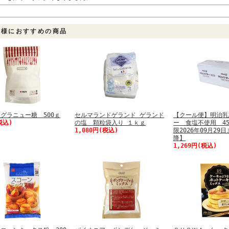
客様におすすめの商品
グラニュー糖 500ｇ
セルマランドゲランド ゲランド
【クール便】明治乳
税込)
の塩 顆粒袋入り １ｋｇ
ー 食塩不使用 45
1,080円(税込)
限2026年09月29
降】
1,269円(税込)