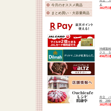
共立 ス
ｇ
今月のオススメ商品
302円(
まとめ買い・大容量商品
沖縄製粉
クス 
496円(
共立 
粉 20
302円(