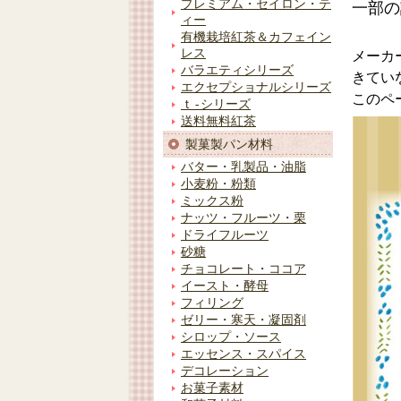
プレミアム・セイロン・テ
一部の
ィー
有機栽培紅茶＆カフェイン
レス
メーカ
バラエティシリーズ
きてい
エクセプショナルシリーズ
このペ
ｔ-シリーズ
送料無料紅茶
製菓製パン材料
バター・乳製品・油脂
小麦粉・粉類
ミックス粉
ナッツ・フルーツ・栗
ドライフルーツ
砂糖
チョコレート・ココア
イースト・酵母
フィリング
ゼリー・寒天・凝固剤
シロップ・ソース
エッセンス・スパイス
デコレーション
お菓子素材