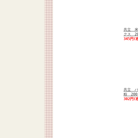
共立 
クス 2
345円(
共立 
粉 20
302円(