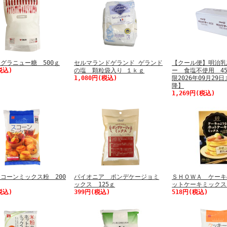
グラニュー糖 500ｇ
セルマランドゲランド ゲランド
【クール便】明治乳
税込)
の塩 顆粒袋入り １ｋｇ
ー 食塩不使用 45
1,080円(税込)
限2026年09月29
降】
1,269円(税込)
コーンミックス粉 200
パイオニア ポンデケージョミ
ＳＨＯＷＡ ケーキ
ックス 125ｇ
ットケーキミックス
税込)
399円(税込)
518円(税込)