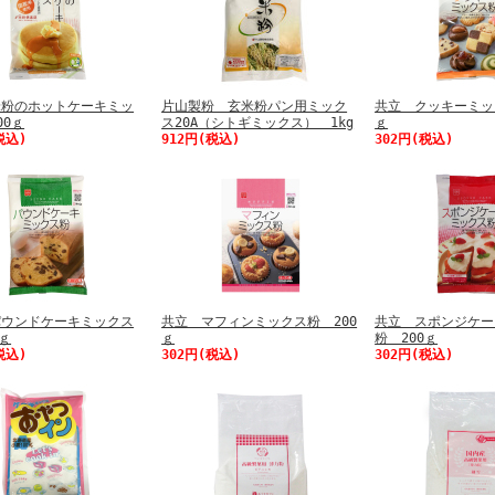
米粉のホットケーキミッ
片山製粉 玄米粉パン用ミック
共立 クッキーミッ
00ｇ
ス20A（シトギミックス） 1kg
ｇ
税込)
912円(税込)
302円(税込)
パウンドケーキミックス
共立 マフィンミックス粉 200
共立 スポンジケー
0ｇ
ｇ
粉 200ｇ
税込)
302円(税込)
302円(税込)