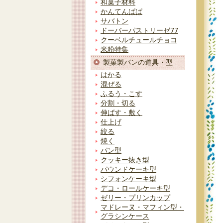
和菓子材料
かんてんぱぱ
サバトン
ドーバーパストリーゼ77
クーベルチュールチョコ
米粉特集
製菓製パンの道具・型
はかる
混ぜる
ふるう・こす
分割・切る
伸ばす・敷く
仕上げ
絞る
焼く
パン型
クッキー抜き型
パウンドケーキ型
シフォンケーキ型
デコ・ロールケーキ型
ゼリー・プリンカップ
マドレーヌ・マフィン型・
グラシンケース