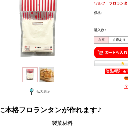
ワルツ フロランタ
価格:
購入数:
在庫
在庫あり
拡大表示
に本格フロランタンが作れます♪
製菓材料