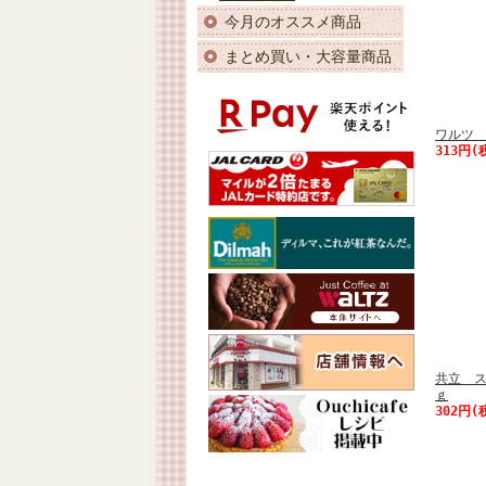
今月のオススメ商品
まとめ買い・大容量商品
ワルツ 
313円(
共立 ス
ｇ
302円(