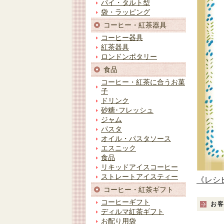
パイ・タルト型
袋・ラッピング
コーヒー・紅茶器具
コーヒー器具
紅茶器具
ロンドンポタリー
食品
コーヒー・紅茶に合うお菓
子
ドリンク
砂糖･フレッシュ
ジャム
パスタ
オイル・パスタソース
エスニック
食品
リキッドアイスコーヒー
ストレートアイスティー
《レシ
コーヒー・紅茶ギフト
コーヒーギフト
お
ディルマ紅茶ギフト
お配り用袋