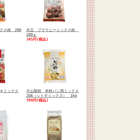
クス粉 200
共立 ブラウニーミックス粉
200ｇ
345円(税込)
キミックス
片山製粉 米粉パン用ミックス
20A（シトギミックス） 1kg
799円(税込)