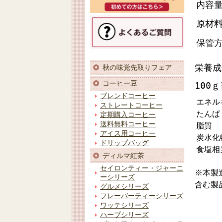
内容
原材
保管
栄養成
秋の味覚先取りフェア
コーヒー豆
100
ブレンドコーヒー
エネル
ストレートコーヒー
たんぱ
定期購入コーヒー
送料無料コーヒー
脂質
アイス用コーヒー
炭水化
ドリップバッグ
食塩相
ディルマ紅茶
セイロンティー・ジャーニ
※本製
ーシリーズ
含む製
グルメシリーズ
フレーバーティーシリーズ
ワッテシリーズ
ハーブシリーズ