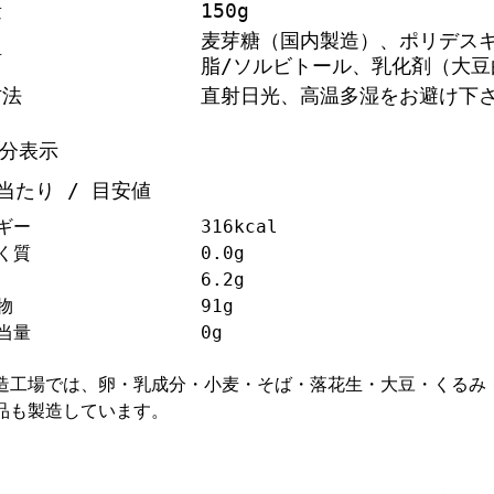
量
150g
麦芽糖（国内製造）、ポリデス
料
脂/ソルビトール、乳化剤（大豆
方法
直射日光、高温多湿をお避け下
分表示
ｇ当たり / 目安値
ギー
316kcal
く質
0.0g
6.2g
物
91g
当量
0g
造工場では、卵・乳成分・小麦・そば・落花生・大豆・くるみ
品も製造しています。