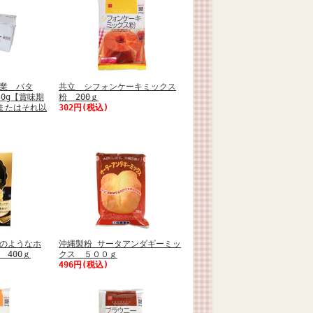
業 バタ
共立 シフォンケーキミックス
0g【賞味期
粉 200ｇ
日またはそれ以
302円(税込)
のようなホ
沖縄製粉 サータアンダギーミッ
 400ｇ
クス ５００ｇ
496円(税込)