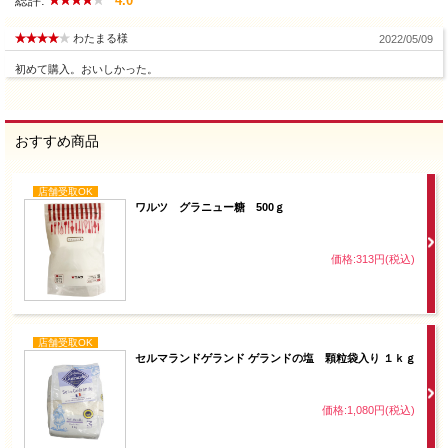
総評:
4.0
わたまる様
2022/05/09
初めて購入。おいしかった。
おすすめ商品
店舗受取OK
ワルツ グラニュー糖 500ｇ
価格:313円(税込)
店舗受取OK
セルマランドゲランド ゲランドの塩 顆粒袋入り １ｋｇ
価格:1,080円(税込)