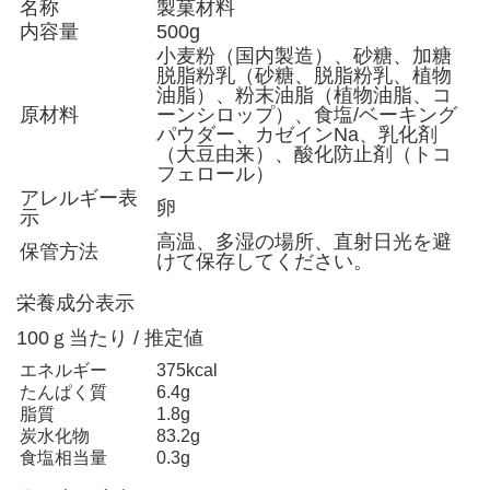
名称
製菓材料
内容量
500g
小麦粉（国内製造）、砂糖、加糖
脱脂粉乳（砂糖、脱脂粉乳、植物
油脂）、粉末油脂（植物油脂、コ
原材料
ーンシロップ）、食塩/ベーキング
パウダー、カゼインNa、乳化剤
（大豆由来）、酸化防止剤（トコ
フェロール）
アレルギー表
卵
示
高温、多湿の場所、直射日光を避
保管方法
けて保存してください。
栄養成分表示
100ｇ当たり / 推定値
エネルギー
375kcal
たんぱく質
6.4g
脂質
1.8g
炭水化物
83.2g
食塩相当量
0.3g