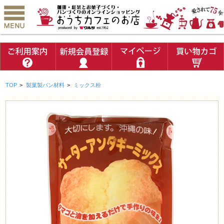
TOP
>
製菓製パン材料
>
ミックス粉