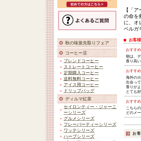
【「ア
の命を
に、オ
ベルガ
■ お客
秋の味覚先取りフェア
おすすめ
コーヒー豆
朝は、デ
ブレンドコーヒー
香り高い
ストレートコーヒー
おすすめ
定期購入コーヒー
海外のホ
送料無料コーヒー
出会って
アイス用コーヒー
香りがよ
ドリップバッグ
とても好
ディルマ紅茶
おすすめ
セイロンティー・ジャーニ
こちらの
ーシリーズ
どのメー
グルメシリーズ
フレーバーティーシリーズ
ワッテシリーズ
お
ハーブシリーズ