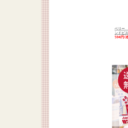
ベリー
ンドビス
594円(