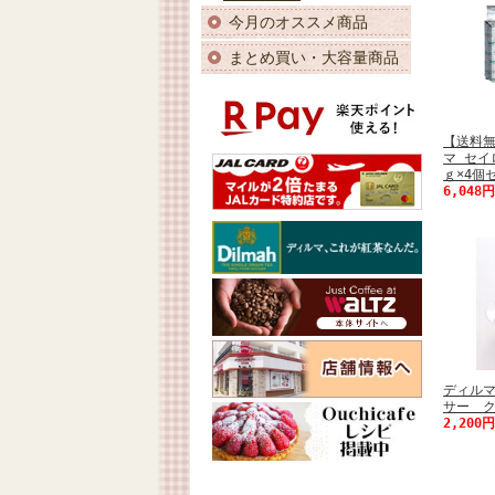
今月のオススメ商品
まとめ買い・大容量商品
【送料
マ セイ
ｇ×4個セ
6,048
ディル
サー ク
2,200