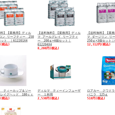
無料】【業務用】ディル
【送料無料】【業務用】ディル
【送料無料】【業務
ロン リーフティー 250
マ アールグレイ リーフティ
マ ダージリン 
ット ｜612201X4
ー 200ｇ×4個セット｜
250ｇ×3個セット｜6
円(税込)
612204X4
12,312円(税込)
8,208円(税込)
マ ティーカップ＆ソー
ディルマ ティーインフューザ
ロアカー クワド
レイグヘッド 180ｃｃ
ー １杯用
バニラ 125ｇ
円(税込)
2,530円(税込)
518円(税込)