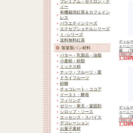
プレミアム・セイロン・テ
ィー
有機栽培紅茶＆カフェイン
レス
バラエティシリーズ
エクセプショナルシリーズ
ｔ-シリーズ
送料無料紅茶
ディル
ャーニ
製菓製パン材料
園 （T
バター・乳製品・油脂
1,620
小麦粉・粉類
ミックス粉
ナッツ・フルーツ・栗
ドライフルーツ
砂糖
チョコレート・ココア
イースト・酵母
フィリング
ゼリー・寒天・凝固剤
ディル
シロップ・ソース
ャーニ
ラ （T
エッセンス・スパイス
デコレーション
1,620
お菓子素材