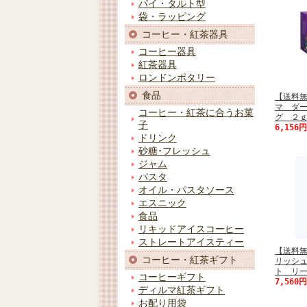
パイ・タルト型
袋・ラッピング
コーヒー・紅茶器具
コーヒー器具
紅茶器具
ロンドンポタリー
食品
【送料
マ ダ
コーヒー・紅茶に合うお菓
グ ２ｇ
子
6,156
ドリンク
砂糖･フレッシュ
ジャム
パスタ
オイル・パスタソース
エスニック
食品
リキッドアイスコーヒー
ストレートアイスティー
【送料
コーヒー・紅茶ギフト
リッシ
ト リ
コーヒーギフト
7,560
ディルマ紅茶ギフト
お配り用袋