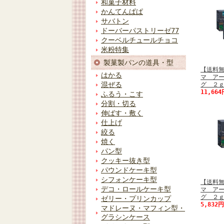
和菓子材料
かんてんぱぱ
サバトン
ドーバーパストリーゼ77
クーベルチュールチョコ
米粉特集
製菓製パンの道具・型
【送料
はかる
マ ア
混ぜる
グ ２ｇX
11,66
ふるう・こす
分割・切る
伸ばす・敷く
仕上げ
絞る
焼く
パン型
クッキー抜き型
パウンドケーキ型
シフォンケーキ型
【送料
デコ・ロールケーキ型
マ ア
グ ２ｇ
ゼリー・プリンカップ
5,832
マドレーヌ・マフィン型・
グラシンケース