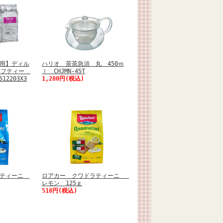
用】ディル
ハリオ 茶茶急須 丸 450ｍ
リーフティー
ｌ CHJMN-45T
12203X3
1,280円(税込)
ラティーニ
ロアカー クワドラティーニ
レモン 125ｇ
518円(税込)