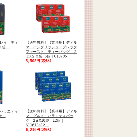
レイ ティ
【送料無料】【業務用】ディル
２０袋
マ イングリッシュ・ブレック
ファースト ティーバッグ ２
ｇX２０袋 6個｜610705
5,508円(税込)
バラエティ
【送料無料】【業務用】ディル
０袋
マ グルメ・バラエティパッ
ク 2ｇX10袋 12個｜
611613×12
6,216円(税込)