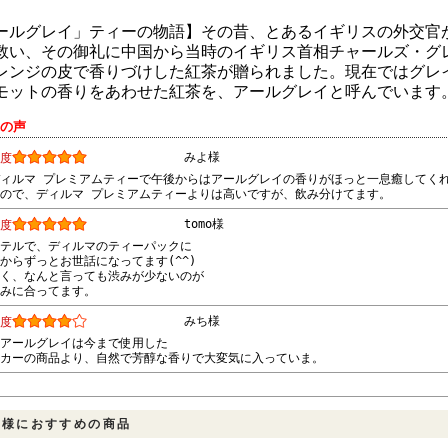
ールグレイ」ティーの物語】その昔、とあるイギリスの外交官
救い、その御礼に中国から当時のイギリス首相チャールズ・グ
レンジの皮で香りづけした紅茶が贈られました。現在ではグレ
モットの香りをあわせた紅茶を、アールグレイと呼んでいます
様の声
みよ様
度
ィルマ プレミアムティーで午後からはアールグレイの香りがほっと一息癒してく
ので、ディルマ プレミアムティーよりは高いですが、飲み分けてます。
tomo様
度
テルで、ディルマのティーパックに
からずっとお世話になってます(^^)
く、なんと言っても渋みが少ないのが
みに合ってます。
みち様
度
アールグレイは今まで使用した
カーの商品より、自然で芳醇な香りで大変気に入っていま。
客様におすすめの商品