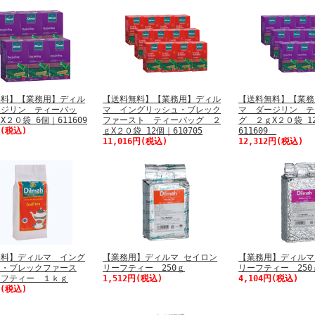
無料】【業務用】ディル
【送料無料】【業務用】ディル
【送料無料】【業務
ージリン ティーバッ
マ イングリッシュ・ブレック
マ ダージリン テ
X２０袋 6個｜611609
ファースト ティーバッグ ２
グ ２ｇX２０袋 1
円(税込)
ｇX２０袋 12個｜610705
611609
11,016円(税込)
12,312円(税込)
無料】ディルマ イング
【業務用】ディルマ セイロン
【業務用】ディルマ
ュ・ブレックファース
リーフティー 250ｇ
リーフティー 250
ーフティー １ｋｇ
1,512円(税込)
4,104円(税込)
円(税込)