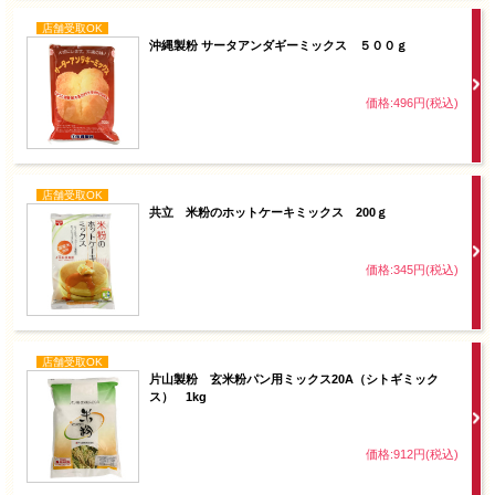
店舗受取OK
沖縄製粉 サータアンダギーミックス ５００ｇ
価格:496円(税込)
店舗受取OK
共立 米粉のホットケーキミックス 200ｇ
価格:345円(税込)
店舗受取OK
片山製粉 玄米粉パン用ミックス20A（シトギミック
ス） 1kg
価格:912円(税込)