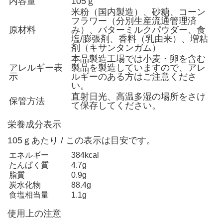
内容量
105ｇ
米粉（国内製造）、砂糖、コーン
フラワー（分別生産流通管理済
原材料
み）、バターミルクパウダー、食
塩/膨張剤、香料（乳由来）、増粘
剤（キサンタンガム）
本品製造工場では小麦・卵を含む
アレルギー表
製品を製造していますので、アレ
示
ルギーのある方はご注意くださ
い。
直射日光、高温多湿の場所をさけ
保管方法
て保存してください。
栄養成分表示
105ｇあたり / この表示は目安です。
エネルギー
384kcal
たんぱく質
4.7g
脂質
0.9g
炭水化物
88.4g
食塩相当量
1.1g
使用上の注意