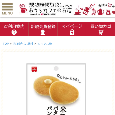
TOP
>
製菓製パン材料
>
ミックス粉