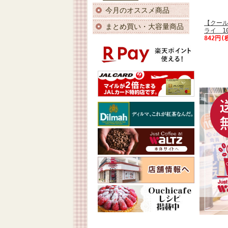
今月のオススメ商品
【クー
まとめ買い・大容量商品
ライ 1
842円(