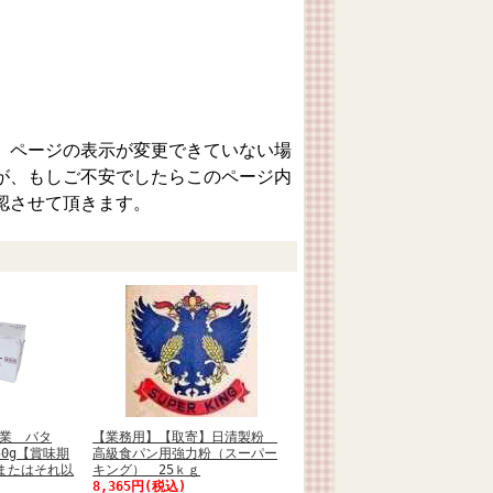
、ページの表示が変更できていない場
が、もしご不安でしたらこのページ内
認させて頂きます。
業 バタ
【業務用】【取寄】日清製粉
0g【賞味期
高級食パン用強力粉（スーパー
日またはそれ以
キング） 25ｋｇ
8,365円(税込)