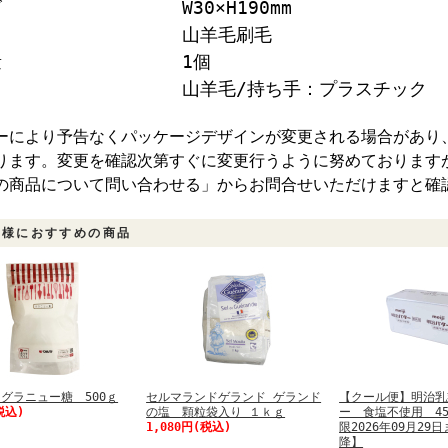
ズ
W30×H190mm
山羊毛刷毛
量
1個
山羊毛/持ち手：プラスチック
ーにより予告なくパッケージデザインが変更される場合があり
ります。変更を確認次第すぐに変更行うように努めております
の商品について問い合わせる」からお問合せいただけますと確
客様におすすめの商品
グラニュー糖 500ｇ
セルマランドゲランド ゲランド
【クール便】明治乳
税込)
の塩 顆粒袋入り １ｋｇ
ー 食塩不使用 45
1,080円(税込)
限2026年09月29
降】