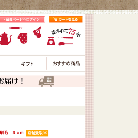
プ
毛刷毛 ３ｃｍ
店舗受取OK