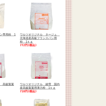
ン専用粉 1
ワルツオリジナル ネージュ
北海道産高級フランスパン用
粉 1ｋｇ
772円(税込)
 高級製菓
ワルツオリジナル 細雪 国内
産高級製菓用薄力粉 1ｋｇ
718円(税込)