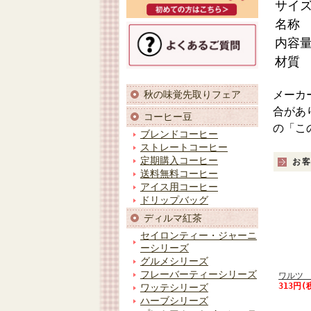
サイ
名称
内容
材質
メーカ
秋の味覚先取りフェア
合があ
コーヒー豆
の「こ
ブレンドコーヒー
ストレートコーヒー
定期購入コーヒー
お
送料無料コーヒー
アイス用コーヒー
ドリップバッグ
ディルマ紅茶
セイロンティー・ジャーニ
ーシリーズ
グルメシリーズ
フレーバーティーシリーズ
ワルツ 
313円(
ワッテシリーズ
ハーブシリーズ