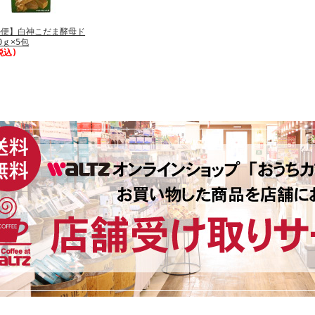
ル便】白神こだま酵母ド
0ｇ×5包
税込)