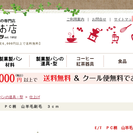
ご利用案内
｜
お問合せ
｜
サイトマッ
6,000円以上で送料無料】
パンの道具・型
>
仕上げ
T ＰＣ柄 山羊毛刷毛 ３ｃｍ
E/T ＰＣ柄 山羊