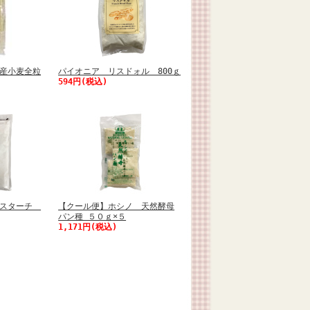
産小麦全粒
パイオニア リスドォル 800ｇ
594円(税込)
カスターチ
【クール便】ホシノ 天然酵母
パン種 ５０ｇ×５
1,171円(税込)