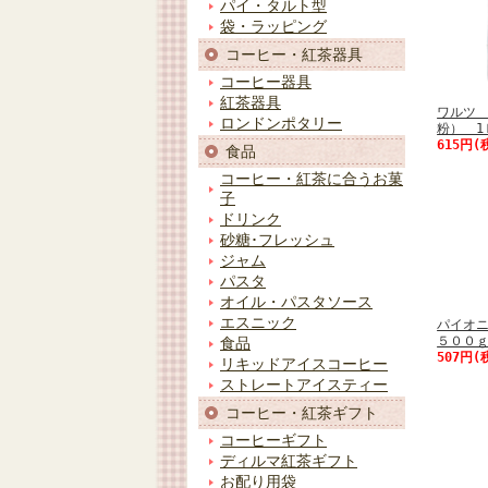
パイ・タルト型
袋・ラッピング
コーヒー・紅茶器具
コーヒー器具
紅茶器具
ワルツ 
ロンドンポタリー
粉） 1
615円(
食品
コーヒー・紅茶に合うお菓
子
ドリンク
砂糖･フレッシュ
ジャム
パスタ
オイル・パスタソース
エスニック
パイオ
５００
食品
507円(
リキッドアイスコーヒー
ストレートアイスティー
コーヒー・紅茶ギフト
コーヒーギフト
ディルマ紅茶ギフト
お配り用袋