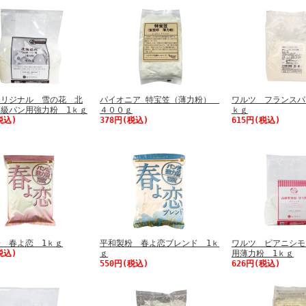
オリジナル 雪の花 北
パイオニア 特宝笠（薄力粉）
ワルツ フランスパ
級パン用強力粉 1ｋｇ
４００ｇ
ｋｇ
税込)
378円(税込)
615円(税込)
 春よ恋 1ｋｇ
平和製粉 春よ恋ブレンド 1ｋ
ワルツ ピアニシモ
税込)
ｇ
用薄力粉 1ｋｇ
550円(税込)
626円(税込)