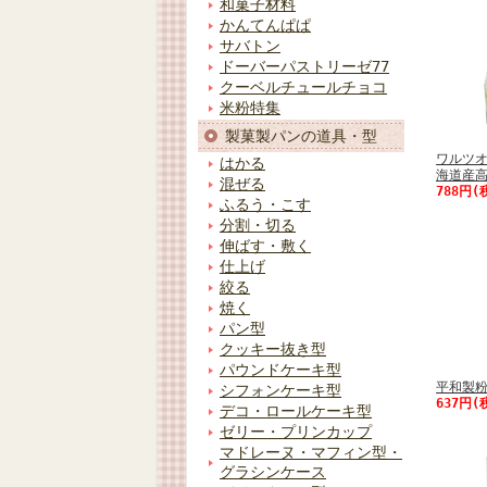
和菓子材料
かんてんぱぱ
サバトン
ドーバーパストリーゼ77
クーベルチュールチョコ
米粉特集
製菓製パンの道具・型
ワルツ
はかる
海道産高
混ぜる
788円(
ふるう・こす
分割・切る
伸ばす・敷く
仕上げ
絞る
焼く
パン型
クッキー抜き型
パウンドケーキ型
平和製粉
シフォンケーキ型
637円(
デコ・ロールケーキ型
ゼリー・プリンカップ
マドレーヌ・マフィン型・
グラシンケース