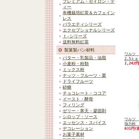
プレミアム・セイロン・テ
ィー
有機栽培紅茶＆カフェイン
レス
バラエティシリーズ
エクセプショナルシリーズ
ｔ-シリーズ
送料無料紅茶
製菓製パン材料
ワルツ
バター・乳製品・油脂
2.5ｋｇ
1,242
小麦粉・粉類
ミックス粉
ナッツ・フルーツ・栗
ドライフルーツ
砂糖
チョコレート・ココア
イースト・酵母
フィリング
ゼリー・寒天・凝固剤
シロップ・ソース
ワルツ
エッセンス・スパイス
強力粉 
デコレーション
631円(
お菓子素材