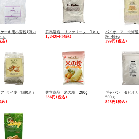
ケーキ用小麦粉(薄力
群馬製粉 リファリーヌ 1ｋｇ
パイオニア 北海道
ｋｇ
1,242円(税込)
粉 400g
税込)
399円(税込)
ニア ライ麦（細挽き）
共立食品 米の粉 280g
ギャバン タピオ
ｇ
356円(税込)
500ｇ
税込)
848円(税込)