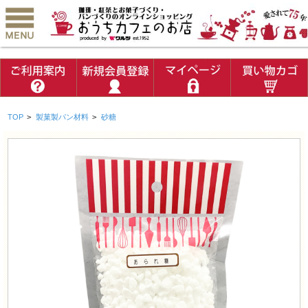
TOP
>
製菓製パン材料
>
砂糖