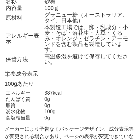
名称
砂糖
内容量
100ｇ
グラニュー糖（オーストラリア、
原材料
タイ、日本他）
本製造工場では、卵・乳成分・小
麦・そば・落花生・大豆・くる
アレルギー表
み・オレンジ・ゼラチン・アーモ
示
ンドを含む製品も製造していま
す。
高温多湿を避けて保存してくださ
保管方法
い。
栄養成分表示
100gあたり
エネルギー
387kcal
たんぱく質
0g
脂質
0g
炭水化物
100g
食塩相当量
0g
メーカーにより予告なくパッケージデザイン、成分表示等
が変更される場合があり、ページの表示が変更できていな