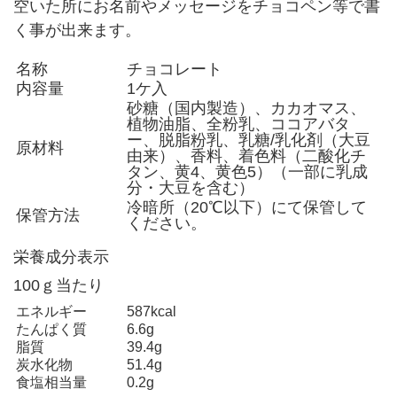
空いた所にお名前やメッセージをチョコペン等で書
く事が出来ます。
名称
チョコレート
内容量
1ケ入
砂糖（国内製造）、カカオマス、
植物油脂、全粉乳、ココアバタ
ー、脱脂粉乳、乳糖/乳化剤（大豆
原材料
由来）、香料、着色料（二酸化チ
タン、黄4、黄色5）（一部に乳成
分・大豆を含む）
冷暗所（20℃以下）にて保管して
保管方法
ください。
栄養成分表示
100ｇ当たり
エネルギー
587kcal
たんぱく質
6.6g
脂質
39.4g
炭水化物
51.4g
食塩相当量
0.2g